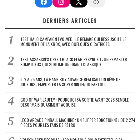
Facebook
Instagram
X
Google News
DERNIERS ARTICLES
TEST HALO CAMPAIGN EVOLVED : LE REMAKE QUI RESSUSCITE LE
MONUMENT DE LA XBOX, AVEC QUELQUES CICATRICES
TEST ASSASSIN’S CREED BLACK FLAG RESYNCED : UN REMASTER
SOMPTUEUX QUI SUBLIME UN GRAND CLASSIQUE
IL Y A 25 ANS, LA GAME BOY ADVANCE RÉALISAIT UN RÊVE DE
JOUEURS : EMPORTER LA SUPER NINTENDO PARTOUT
GOD OF WAR LAUFEY : POURQUOI SA SORTIE AVANT 2028 SEMBLE
DÉSORMAIS QUASIMENT ACQUISE
LEGO ARCADE PINBALL MACHINE : UN FLIPPER FONCTIONNEL DE 2 274
PIÈCES POUR LES FANS DE RÉTRO
VOLKSWAGEN RECRUTE… 100 MOUTONS POUR ENTRETENIR SA