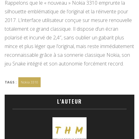
Rappelons que le « nouveau » Nokia 3310 emprunte la
silhouette emblématique de l’original et la réinvente pour
2017. L’interface utilisateur conçue sur mesure renouvelle
totalement ce grand classique. Il dispose d’un écran
polarisé et incurvé de 2,4″, sans oublier un gabarit plus
mince et plus léger que l’original, mais reste immédiatement
reconnaissable grâce à sa sonnerie classique Nokia, son
jeu Snake intégré et son autonomie forcément record.
TAGS :
Nokia 3310
L'AUTEUR