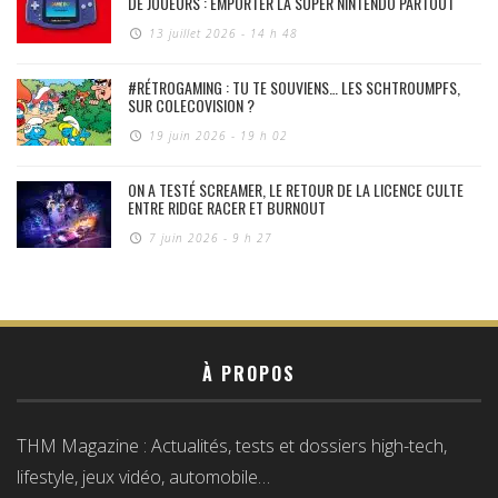
DE JOUEURS : EMPORTER LA SUPER NINTENDO PARTOUT
13 juillet 2026 - 14 h 48
#RÉTROGAMING : TU TE SOUVIENS… LES SCHTROUMPFS,
SUR COLECOVISION ?
19 juin 2026 - 19 h 02
ON A TESTÉ SCREAMER, LE RETOUR DE LA LICENCE CULTE
ENTRE RIDGE RACER ET BURNOUT
7 juin 2026 - 9 h 27
À PROPOS
THM Magazine : Actualités, tests et dossiers high-tech,
lifestyle, jeux vidéo, automobile…