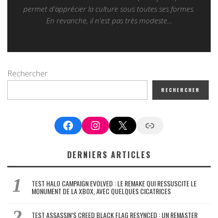
permet d'apprécier la culture sous toutes ses formes.
En revanche, il n'est pas très modeste...
Rechercher
RECHERCHER
Facebook
Instagram
X
Google News
DERNIERS ARTICLES
TEST HALO CAMPAIGN EVOLVED : LE REMAKE QUI RESSUSCITE LE
MONUMENT DE LA XBOX, AVEC QUELQUES CICATRICES
TEST ASSASSIN’S CREED BLACK FLAG RESYNCED : UN REMASTER