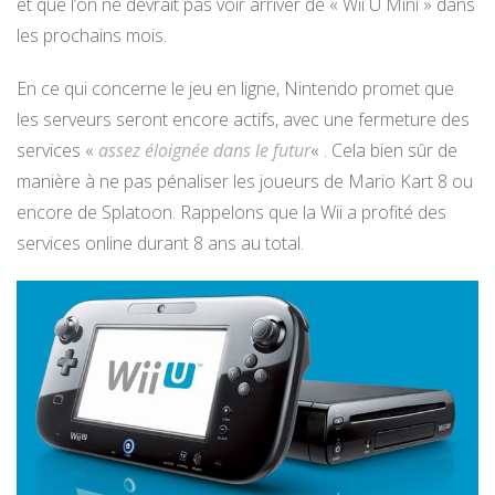
et que l’on ne devrait pas voir arriver de « Wii U Mini » dans
les prochains mois.
En ce qui concerne le jeu en ligne, Nintendo promet que
les serveurs seront encore actifs, avec une fermeture des
services «
assez éloignée dans le futur
« . Cela bien sûr de
manière à ne pas pénaliser les joueurs de Mario Kart 8 ou
encore de Splatoon. Rappelons que la Wii a profité des
services online durant 8 ans au total.