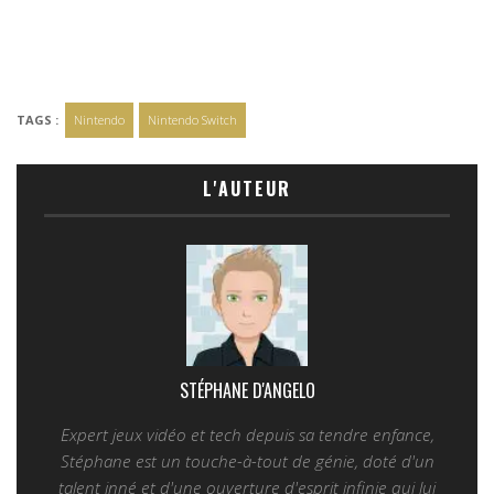
TAGS :
Nintendo
Nintendo Switch
L'AUTEUR
STÉPHANE D'ANGELO
Expert jeux vidéo et tech depuis sa tendre enfance,
Stéphane est un touche-à-tout de génie, doté d'un
talent inné et d'une ouverture d'esprit infinie qui lui