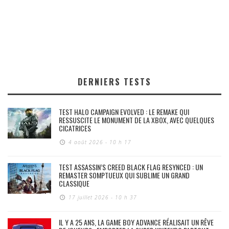
DERNIERS TESTS
TEST HALO CAMPAIGN EVOLVED : LE REMAKE QUI
RESSUSCITE LE MONUMENT DE LA XBOX, AVEC QUELQUES
CICATRICES
4 août 2026 - 10 h 17
TEST ASSASSIN’S CREED BLACK FLAG RESYNCED : UN
REMASTER SOMPTUEUX QUI SUBLIME UN GRAND
CLASSIQUE
17 juillet 2026 - 10 h 37
IL Y A 25 ANS, LA GAME BOY ADVANCE RÉALISAIT UN RÊVE