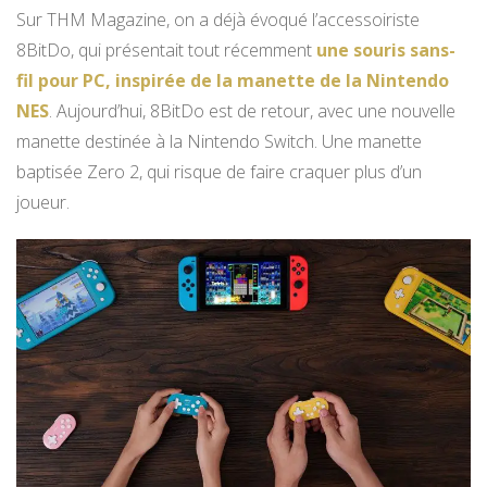
Sur THM Magazine, on a déjà évoqué l’accessoiriste
8BitDo, qui présentait tout récemment
une souris sans-
fil pour PC, inspirée de la manette de la Nintendo
NES
. Aujourd’hui, 8BitDo est de retour, avec une nouvelle
manette destinée à la Nintendo Switch. Une manette
baptisée Zero 2, qui risque de faire craquer plus d’un
joueur.