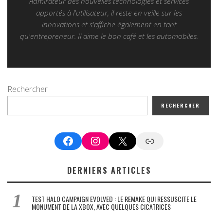
Admirateur des nouvelles technologies et services
apportés à l'utilisateur, il reste en veille sur les
innovations et s'affiche également en tant
qu'entrepreneur. Il aime le bon café et les automobiles.
Rechercher
RECHERCHER
Facebook
Instagram
X
Google News
DERNIERS ARTICLES
TEST HALO CAMPAIGN EVOLVED : LE REMAKE QUI RESSUSCITE LE
MONUMENT DE LA XBOX, AVEC QUELQUES CICATRICES