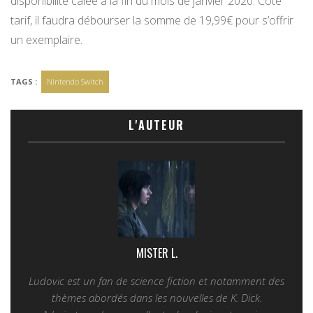
disponibilité calée à la fin du mois de janvier 2020. Côté
tarif, il faudra débourser la somme de 19,99€ pour s’offrir
un exemplaire.
TAGS :
Nintendo Switch
L'AUTEUR
MISTER L.
Ludovic est un fan de science fiction et notamment des
thèmes abordés dans les nouvelles de K. Dick.