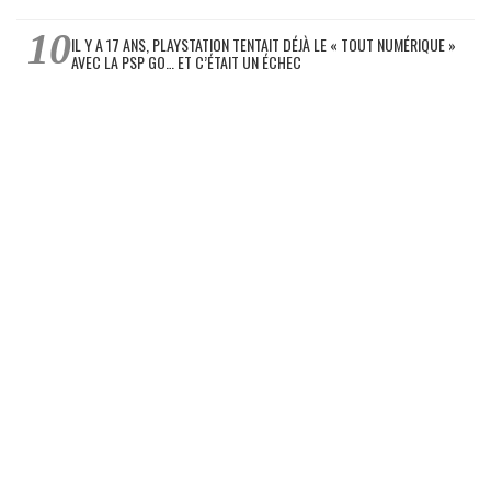
IL Y A 17 ANS, PLAYSTATION TENTAIT DÉJÀ LE « TOUT NUMÉRIQUE »
AVEC LA PSP GO… ET C’ÉTAIT UN ÉCHEC