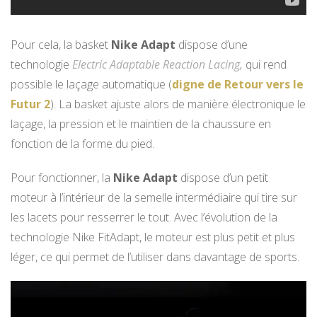
Pour cela, la basket
Nike Adapt
dispose d’une
technologie
Electric Adaptable Reaction Lacing,
qui rend
possible le laçage automatique (
digne de Retour vers le
Futur 2
). La basket ajuste alors de manière électronique le
laçage, la pression et le maintien de la chaussure en
fonction de la forme du pied.
Pour fonctionner, la
Nike Adapt
dispose d’un petit
moteur à l’intérieur de la semelle intermédiaire qui tire sur
les lacets pour resserrer le tout. Avec l’évolution de la
technologie Nike FitAdapt, le moteur est plus petit et plus
léger, ce qui permet de l’utiliser dans davantage de sports.