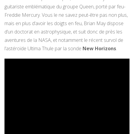
guitariste emblématique du groupe Queen, porté par feu-
Freddie Mercury. Vous le ne savez peut-être pas non plus,
mais en plus d’avoir les doigts en feu, Brian May dispose
d’un doctorat en astrophysique, et suit donc de près les
aventures de la NASA, et notamment le récent survol de
l’astéroïde Ultima Thule par la sonde
New Horizons
.