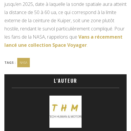
jusqu’en 2025, date à laquelle la sonde spatiale aura atteint
la distance de 50 à 60 ua, ce qui correspond à la limite
externe de la ceinture de Kuiper, soit une zone plutôt
hostile, rendant le survol particulièrement compliqué. Pour
les fans de la NASA, rappelons que
Vans a récemment
lancé une collection Space Voyager
.
TAGS :
NASA
L'AUTEUR