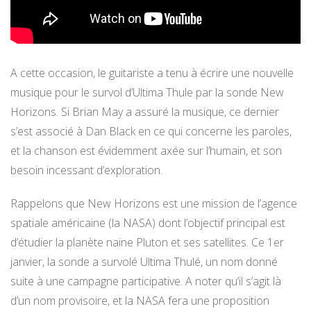
A cette occasion, le guitariste a tenu à écrire une nouvelle
musique pour le survol d’Ultima Thule par la sonde New
Horizons. Si Brian May a assuré la musique, ce dernier
s’est associé à Dan Black en ce qui concerne les paroles,
et la chanson est évidemment axée sur l’humain, et son
besoin incessant d’exploration.
Rappelons que New Horizons est une mission de l’agence
spatiale américaine (la NASA) dont l’objectif principal est
d’étudier la planète naine Pluton et ses satellites. Ce 1er
janvier, la sonde a survolé Ultima Thulé, un nom donné
suite à une campagne participative. A noter qu’il s’agit là
d’un nom provisoire, et la NASA fera une proposition