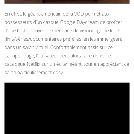
En effet, le géant américain de la VOD permet aux
possesseurs d’un casque Google Daydream de profiter
d’une toute nouvelle expérience de visionnage de leurs
films/séries/documentaires préférés, en les immergeant
dans un salon virtuel. Confortablement assis sur ce
canapé rouge, l’utilisateur peut alors faire défiler le
catalogue Netflix sur un écran géant, tout en appréciant ce
salon particulièrement cosy.