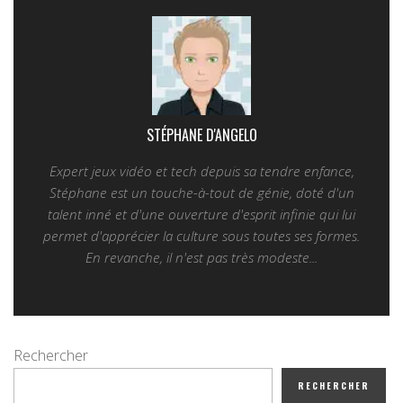
STÉPHANE D'ANGELO
Expert jeux vidéo et tech depuis sa tendre enfance,
Stéphane est un touche-à-tout de génie, doté d'un
talent inné et d'une ouverture d'esprit infinie qui lui
permet d'apprécier la culture sous toutes ses formes.
En revanche, il n'est pas très modeste...
Rechercher
RECHERCHER