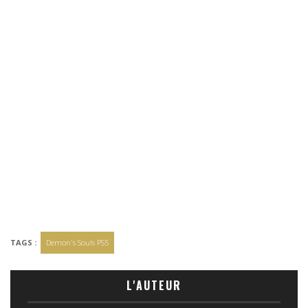
TAGS :
Demon's Souls PS5
L'AUTEUR