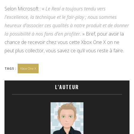
Selon Microsoft : «
Le Real a toujours tendu vers
l’excellence, la technique et le fair-play ; nous sommes
heureux d’associer ces qualités à notre produit et de donner
la possibilité à nos fans d’en profiter.
» Bref, pour avoir la
chance de recevoir chez vous cette Xbox One X on ne
peut plus collector, vous savez ce qu’il vous reste à faire.
TAGS :
Xbox One X
L'AUTEUR