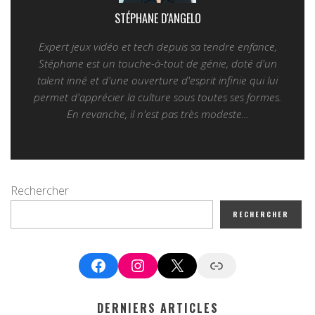
STÉPHANE D'ANGELO
Expert jeux vidéo et tech depuis sa tendre enfance,
Stéphane est un touche-à-tout de génie, doté d'un
talent inné et d'une ouverture d'esprit infinie qui lui
permet d'apprécier la culture sous toutes ses formes.
En revanche, il n'est pas très modeste...
Rechercher
RECHERCHER
Facebook
Instagram
X
Google News
DERNIERS ARTICLES