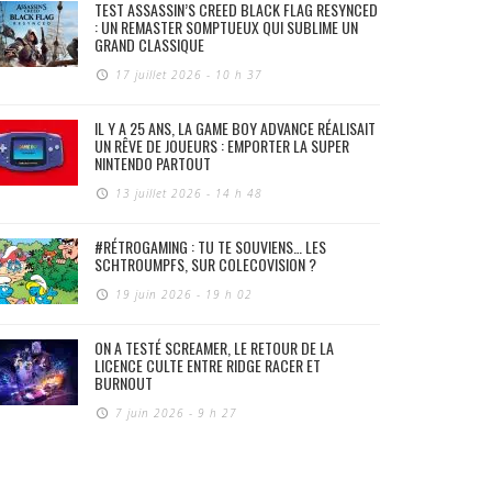
TEST ASSASSIN’S CREED BLACK FLAG RESYNCED
: UN REMASTER SOMPTUEUX QUI SUBLIME UN
GRAND CLASSIQUE
17 juillet 2026 - 10 h 37
IL Y A 25 ANS, LA GAME BOY ADVANCE RÉALISAIT
UN RÊVE DE JOUEURS : EMPORTER LA SUPER
NINTENDO PARTOUT
13 juillet 2026 - 14 h 48
#RÉTROGAMING : TU TE SOUVIENS… LES
SCHTROUMPFS, SUR COLECOVISION ?
19 juin 2026 - 19 h 02
ON A TESTÉ SCREAMER, LE RETOUR DE LA
LICENCE CULTE ENTRE RIDGE RACER ET
BURNOUT
7 juin 2026 - 9 h 27