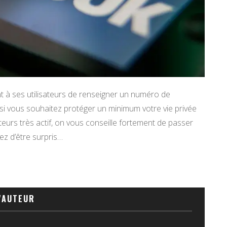
 ses utilisateurs de renseigner un numéro de
 si vous souhaitez protéger un minimum votre vie privée
eurs très actif, on vous conseille fortement de passer
ez d’être surpris…
'AUTEUR