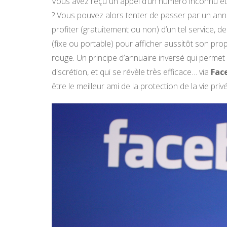
Vous avez reçu un appel d’un numéro inconnu et 
? Vous pouvez alors tenter de passer par un annu
profiter (gratuitement ou non) d’un tel service
(fixe ou portable) pour afficher aussitôt son prop
rouge. Un principe d’annuaire inversé qui permet 
discrétion, et qui se révèle très efficace… via
Fac
être le meilleur ami de la protection de la vie priv