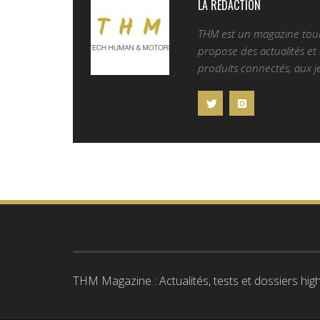
LA REDACTION
THM est un magazine tourn
propose des actualités et d
produits connectés, aux je
THM Magazine : Actualités, tests et dossiers high-