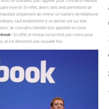
vous ne souhaitez pas rappeler pour connaitre l’identité
aire inversé. En effet, divers sites web permettent de
, demandant simplement de rentrer un numéro de téléphone
riétaire, sauf évidemment si ce dernier est sur liste
donc de connaitre l’identité d’un appelant en toute
ebook
! En effet, le réseau social n’est pas connu pour
ée, et il le démontre une nouvelle fois.