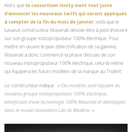
Alors que
le consortium Ionity vient tout juste
d’annoncer les nouveaux tarifs qui seront appliqués
à compter de la fin du mois de janvier
, voilà que le
luxueux constructeur Maserati dévoile être à pied d’oeuvre
sur son groupe motopropulseur 100% électrique. Pour
mettre en œuvre le plan d’électrification de sa gamme,
Maserati a donc commencé la phase d’essais de son
nouveau motopropulseur 100% électrique, celui-là même
qui équipera les futurs modèles de la marque au Trident.
Le constructeur indique : «
Ces modèles sont équipés du
nouveau groupe motopropulseur 100% électrique,
bénéficiant d’une technologie 100% Maserati et développés
dans le nouvel Innovation Lab de Modène.
»