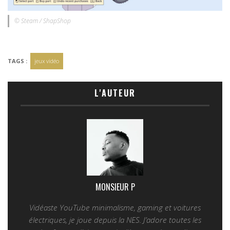
© Steam / ShapShop
TAGS :
jeux vidéo
L'AUTEUR
MONSIEUR P
Vidéaste YouTube minimalisme, gaming et voitures
électriques, je joue depuis la NES. J’adore toutes les