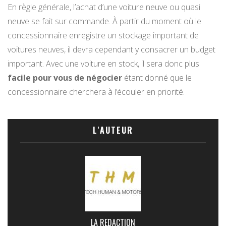
En règle générale, l’achat d’une voiture neuve ou quasi
neuve se fait sur commande. À partir du moment où le
concessionnaire enregistre un stockage important de
voitures neuves, il devra cependant y consacrer un budget
important. Avec une voiture en stock, il sera donc plus
facile pour vous de négocier
étant donné que le
concessionnaire cherchera à l’écouler en priorité.
L'AUTEUR
LA REDACTION