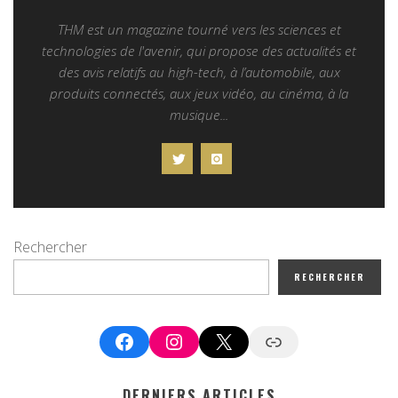
THM est un magazine tourné vers les sciences et
technologies de l'avenir, qui propose des actualités et
des avis relatifs au high-tech, à l’automobile, aux
produits connectés, aux jeux vidéo, au cinéma, à la
musique...
Rechercher
RECHERCHER
Facebook
Instagram
X
Google News
DERNIERS ARTICLES