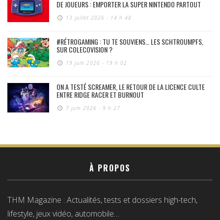
DE JOUEURS : EMPORTER LA SUPER NINTENDO PARTOUT
13 juillet 2026 - 14 h 48
#RÉTROGAMING : TU TE SOUVIENS… LES SCHTROUMPFS,
SUR COLECOVISION ?
19 juin 2026 - 19 h 02
ON A TESTÉ SCREAMER, LE RETOUR DE LA LICENCE CULTE
ENTRE RIDGE RACER ET BURNOUT
7 juin 2026 - 9 h 27
À PROPOS
THM Magazine : Actualités, tests et dossiers high-tech,
lifestyle, jeux vidéo, automobile…