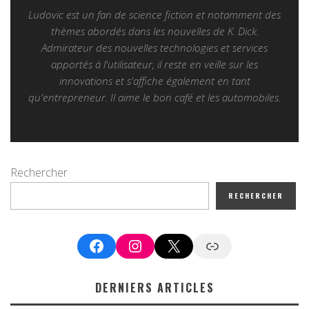
Ludovic est un fan de science fiction et notamment des
thèmes abordés dans les nouvelles de K. Dick.
Admirateur des nouvelles technologies et services
apportés à l'utilisateur, il reste en veille sur les
innovations et s'affiche également en tant
qu'entrepreneur. Il aime le bon café et les automobiles.
Rechercher
RECHERCHER
Facebook
Instagram
X
Google News
DERNIERS ARTICLES