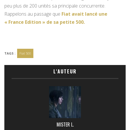
peu plus de 200 unités sa principale concurrente.
Rappelons au passage que
Fiat avait lancé une
« France Edition » de sa petite 500.
TAGS :
Fiat 500
L'AUTEUR
MISTER L.