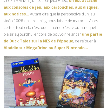
Chez THM Magazine, côté jeux vidéo,
on est attaché
aux consoles de jeu, aux cartouches, aux disques,
aux notices…
Autant dire que la perspective d’un jeu
vidéo 100% en streaming nous laisse de marbre… Alors
certes, tout cela n’est que matériel c’est vrai, mais quel
plaisir aujourd’hui encore de pouvoir relancer
une partie
de Duck Tales sur la NES de l’époque
, de rejouer à
Aladdin sur MegaDrive ou Super Nintendo…