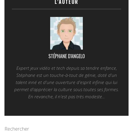
L'AUTEUR
STÉPHANE D'ANGELO
Expert jeux vidéo et tech depuis sa tendre enfance,
Stéphane est un touche-à-tout de génie, doté d'un
talent inné et d'une ouverture d'esprit infinie qui lui
permet d'apprécier la culture sous toutes ses formes.
En revanche, il n'est pas très modeste...
Rechercher