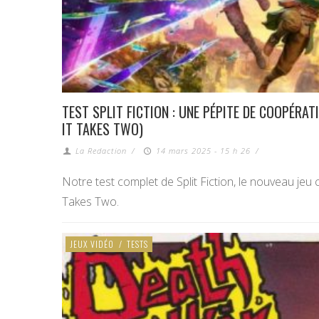
TEST SPLIT FICTION : UNE PÉPITE DE COOPÉRAT
IT TAKES TWO)
La Redaction
/
14 mars 2025 - 15 h 26
/
Notre test complet de Split Fiction, le nouveau jeu 
Takes Two.
JEUX VIDÉO
/
TESTS