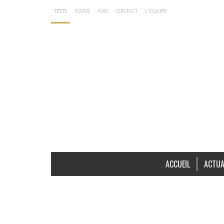
TESTS
ESSAIS
AVIS
CONTACT
L’ÉQUIPE
ACCUEIL
ACTUA