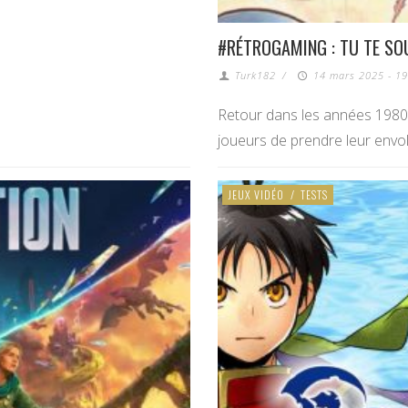
#RÉTROGAMING : TU TE SO
Turk182
/
14 mars 2025 - 19
Retour dans les années 1980 
joueurs de prendre leur envol
JEUX VIDÉO
/
TESTS