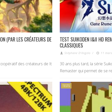
ION (PAR LES CRÉATEURS DE
TEST SUIKODEN I&II HD RE
CLASSIQUES
Stéphane D'Angelo
/
11 mars
coopératif des créateurs de It
30 ans plus tard, la série Su
Remaster qui permet de se re
TESTS