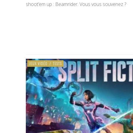
shoot’em up : Beamrider. Vous vous souvenez ?
JEUX VIDÉO
/
TESTS