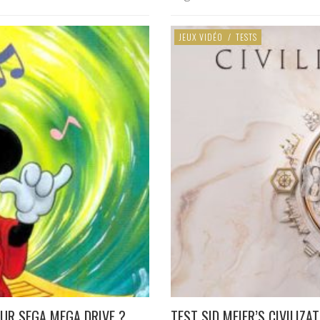
JEUX VIDÉO
/
TESTS
UR SEGA MEGA DRIVE ?
TEST SID MEIER’S CIVILIZAT