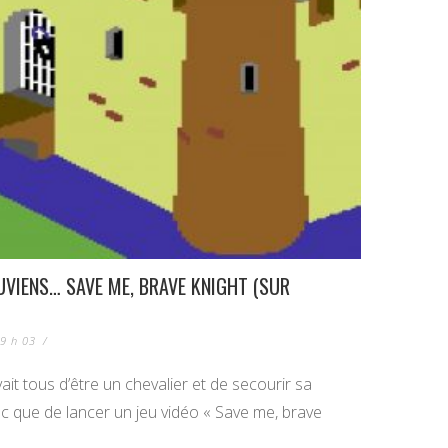
UVIENS… SAVE ME, BRAVE KNIGHT (SUR
19 h 03
/
it tous d’être un chevalier et de secourir sa
c que de lancer un jeu vidéo « Save me, brave