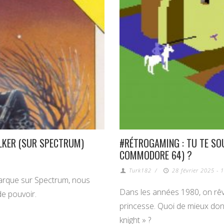
LKER (SUR SPECTRUM)
#RÉTROGAMING : TU TE SO
COMMODORE 64) ?
Turk182
/
28 février 2025 - 
barque sur Spectrum, nous
Dans les années 1980, on rêva
de pouvoir.
princesse. Quoi de mieux don
knight » ?