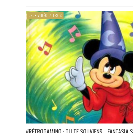
JEUX VIDÉO
/
TESTS
#RÉTROGAMING : TU TE SOUVIENS… FANTASIA S