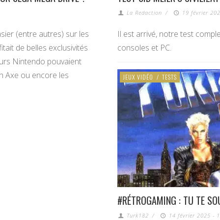
La Redaction
/
19 février 20
ier (entre autres) sur les
Il est arrivé, notre test compl
tait de belles exclusivités
consoles et PC.
urs Nintendo pouvaient
en Axe ou encore les
JEUX VIDÉO
/
TESTS
#RÉTROGAMING : TU TE SO
Turk182
/
14 février 2025 - 