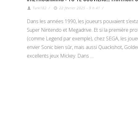
Turk182
/
22 février 2025 - 9 h 41
/
Dans les années 1990, les joueurs pouvaient s’extas
Super Nintendo et Megadrive. Et si la première profi
(comme Legend par exemple), chez SEGA, les joue
envier Sonic bien sûr, mais aussi Quackshot, Gold
excellents jeux Mickey. Dans …