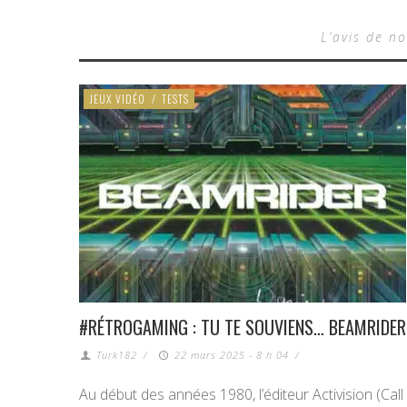
L’avis de no
JEUX VIDÉO
/
TESTS
#RÉTROGAMING : TU TE SOUVIENS… BEAMRIDER
Turk182
/
22 mars 2025 - 8 h 04
/
Au début des années 1980, l’éditeur Activision (Cal