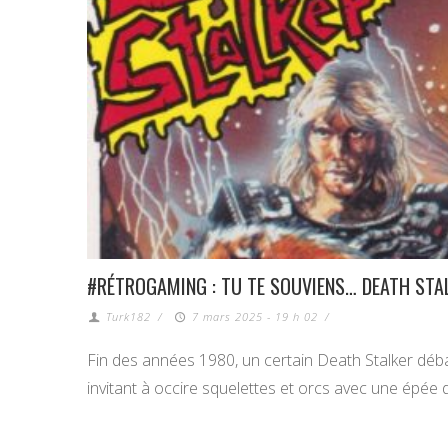
#RÉTROGAMING : TU TE SOUVIENS… DEATH STA
Turk182
/
7 mars 2025 - 19 h 02
/
Fin des années 1980, un certain Death Stalker dé
invitant à occire squelettes et orcs avec une épée 