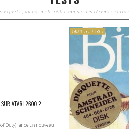
s experts gaming de la rédaction sur les récentes sortie
JEUX VIDÉO
/
TESTS
 SUR ATARI 2600 ?
l of Duty) lance un nouveau