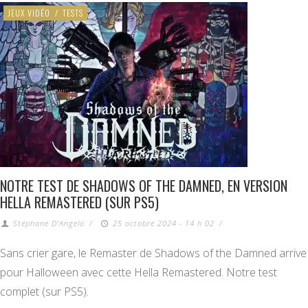
JEUX VIDÉO
/
TESTS
NOTRE TEST DE SHADOWS OF THE DAMNED, EN VERSION
HELLA REMASTERED (SUR PS5)
Stéphane D'Angelo
/
25 octobre 2024 - 14 h 02
/
Sans crier gare, le Remaster de Shadows of the Damned arrive
pour Halloween avec cette Hella Remastered. Notre test
complet (sur PS5).