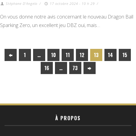
Stéphane D'Angelo
/
17 octobre 2024 - 10 h 29
/
On vous donne notre avis concernant le nouveau Dragon Ball
Sparking Zero, un excellent jeu DBZ oui, mais…
1
…
10
11
12
13
14
15
16
…
73
À PROPOS