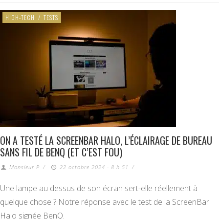
HIGH-TECH
/
TESTS
ON A TESTÉ LA SCREENBAR HALO, L’ÉCLAIRAGE DE BUREAU
SANS FIL DE BENQ (ET C’EST FOU)
Monsieur P
/
22 octobre 2024 - 8 h 51
/
Une lampe au dessus de son écran sert-elle réellement à
quelque chose ? Notre réponse avec le test de la ScreenBar
Halo signée BenQ.