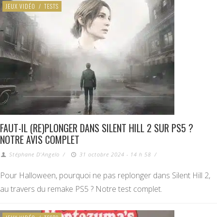
JEUX VIDÉO
/
TESTS
FAUT-IL (RE)PLONGER DANS SILENT HILL 2 SUR PS5 ?
NOTRE AVIS COMPLET
Stéphane D'Angelo
/
31 octobre 2024 - 14 h 58
/
Pour Halloween, pourquoi ne pas replonger dans Silent Hill 2,
au travers du remake PS5 ? Notre test complet.