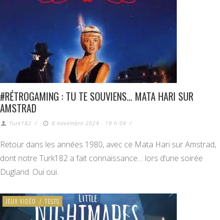
#RÉTROGAMING : TU TE SOUVIENS… MATA HARI SUR
AMSTRAD
Turk182
/
8 novembre 2024 - 19 h 04
/
Retour dans les années 1980, avec ce Mata Hari sur Amstrad,
dont notre Turk182 a fait connaissance… lors d’une soirée
Dugland. Oui oui.
JEUX VIDÉO
/
TESTS