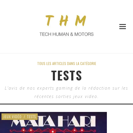
TOUS LES ARTICLES DANS LA CATÉGORIE
TESTS
L’avis de nos experts gaming de la rédaction sur les
récentes sorties jeux video.
JEUX VIDÉO
/
TESTS