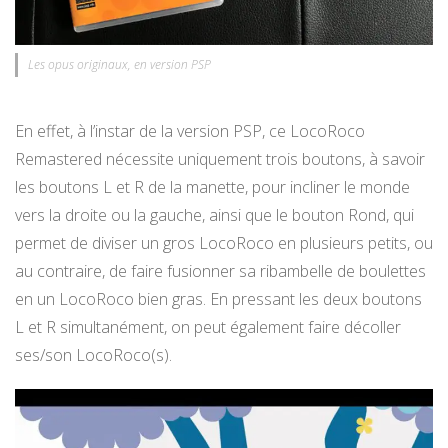
Les opus originaux, en version PSP
En effet, à l’instar de la version PSP, ce LocoRoco
Remastered nécessite uniquement trois boutons, à savoir
les boutons L et R de la manette, pour incliner le monde
vers la droite ou la gauche, ainsi que le bouton Rond, qui
permet de diviser un gros LocoRoco en plusieurs petits, ou
au contraire, de faire fusionner sa ribambelle de boulettes
en un LocoRoco bien gras. En pressant les deux boutons
L et R simultanément, on peut également faire décoller
ses/son LocoRoco(s).