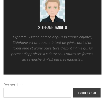
STÉPHANE D'ANGELO
Expert jeux vidéo et tech depuis sa tendre enfance,
Stéphane est un touche-à-tout de génie, doté d'un
talent inné et d'une ouverture d'esprit infinie qui lui
permet d'apprécier la culture sous toutes ses formes.
En revanche, il n'est pas très modeste...
Rechercher
RECHERCHER