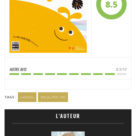
8.5
NOTRE AVIS
8.5/10
TAGS :
Locoroco
Test jeu PS4 / PS5
L'AUTEUR