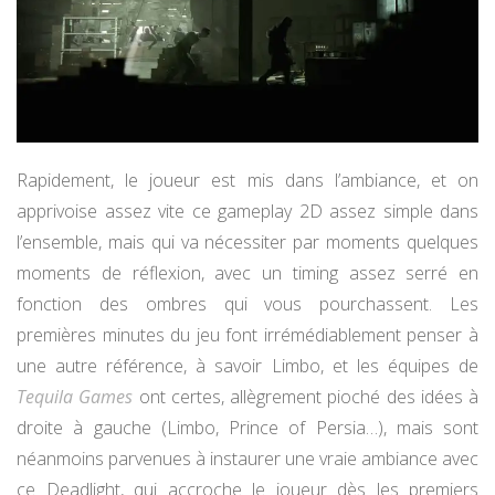
Rapidement, le joueur est mis dans l’ambiance, et on
apprivoise assez vite ce gameplay 2D assez simple dans
l’ensemble, mais qui va nécessiter par moments quelques
moments de réflexion, avec un timing assez serré en
fonction des ombres qui vous pourchassent. Les
premières minutes du jeu font irrémédiablement penser à
une autre référence, à savoir Limbo, et les équipes de
Tequila Games
ont certes, allègrement pioché des idées à
droite à gauche (Limbo, Prince of Persia…), mais sont
néanmoins parvenues à instaurer une vraie ambiance avec
ce Deadlight, qui accroche le joueur dès les premiers