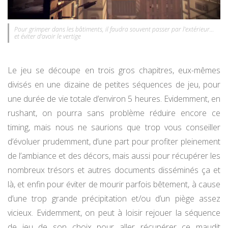
Pour grimper dans les bâtiments, il faudra souvent passer par l’extérieur…
et éviter d’avoir le vertige
Le jeu se découpe en trois gros chapitres, eux-mêmes
divisés en une dizaine de petites séquences de jeu, pour
une durée de vie totale d’environ 5 heures. Evidemment, en
rushant, on pourra sans problème réduire encore ce
timing, mais nous ne saurions que trop vous conseiller
d’évoluer prudemment, d’une part pour profiter pleinement
de l’ambiance et des décors, mais aussi pour récupérer les
nombreux trésors et autres documents disséminés ça et
là, et enfin pour éviter de mourir parfois bêtement, à cause
d’une trop grande précipitation et/ou d’un piège assez
vicieux. Evidemment, on peut à loisir rejouer la séquence
de jeu de son choix pour aller récupérer ce maudit