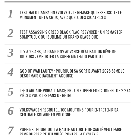
TEST HALO CAMPAIGN EVOLVED : LE REMAKE QUI RESSUSCITE LE
MONUMENT DE LA XBOX, AVEC QUELQUES CICATRICES
TEST ASSASSIN’S CREED BLACK FLAG RESYNCED : UN REMASTER
SOMPTUEUX QUI SUBLIME UN GRAND CLASSIQUE
IL Y A 25 ANS, LA GAME BOY ADVANCE RÉALISAIT UN RÊVE DE
JOUEURS : EMPORTER LA SUPER NINTENDO PARTOUT
GOD OF WAR LAUFEY : POURQUOI SA SORTIE AVANT 2028 SEMBLE
DÉSORMAIS QUASIMENT ACQUISE
LEGO ARCADE PINBALL MACHINE : UN FLIPPER FONCTIONNEL DE 2 274
PIÈCES POUR LES FANS DE RÉTRO
VOLKSWAGEN RECRUTE… 100 MOUTONS POUR ENTRETENIR SA
CENTRALE SOLAIRE EN POLOGNE
POPPINS : POURQUOI LA HAUTE AUTORITÉ DE SANTÉ VEUT FAIRE
REMBOURSER CE JEU VIDÉO CONTRE LA DYSLEXIE