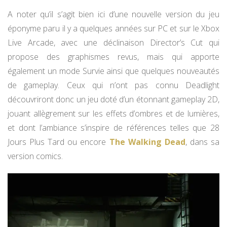
A noter qu’il s’agit bien ici d’une nouvelle version du jeu
éponyme paru il y a quelques années sur PC et sur le Xbox
Live Arcade, avec une déclinaison Director’s Cut qui
propose des graphismes revus, mais qui apporte
également un mode Survie ainsi que quelques nouveautés
de gameplay. Ceux qui n’ont pas connu Deadlight
découvriront donc un jeu doté d’un étonnant gameplay 2D,
jouant allègrement sur les effets d’ombres et de lumières,
et dont l’ambiance s’inspire de références telles que 28
Jours Plus Tard ou encore
The Walking Dead
, dans sa
version comics.