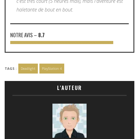
c'est très court (5 heures max), mais l'aventure est
haletante de bout en bout.
NOTRE AVIS
–
8.7
TAGS :
Deadlight
PlayStation 4
L'AUTEUR