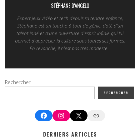
STÉPHANE D'ANGELO
Expert jeux vidéo et tech depuis sa tendre enfance,
Stéphane est un touche-à-tout de génie, doté d'un
talent inné et d'une ouverture d'esprit infinie qui lui
permet d'apprécier la culture sous toutes ses formes.
En revanche, il n'est pas très modeste...
Rechercher
RECHERCHER
Facebook
Instagram
X
Google News
DERNIERS ARTICLES