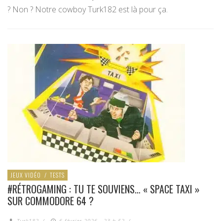
? Non ? Notre cowboy Turk182 est là pour ça.
JEUX VIDÉO
/
TESTS
#RÉTROGAMING : TU TE SOUVIENS… « SPACE TAXI »
SUR COMMODORE 64 ?
Turk182
/
6 février 2026 - 23 h 52
/