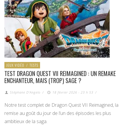
JEUX VIDÉO
/
TESTS
TEST DRAGON QUEST VII REIMAGINED : UN REMAKE
ENCHANTEUR, MAIS (TROP) SAGE ?
Stéphane D'Angelo
/
18 février 2026 - 23 h 53
/
Notre test complet de Dragon Quest VII Reimagined, la
remise au goût du jour de l’un des épisodes les plus
ambitieux de la saga.