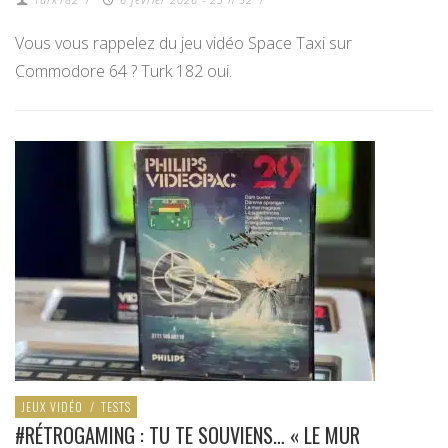
Vous vous rappelez du jeu vidéo Space Taxi sur
Commodore 64 ? Turk 182 oui.
JEUX VIDÉO
/
TESTS
#RÉTROGAMING : TU TE SOUVIENS… « LE MUR