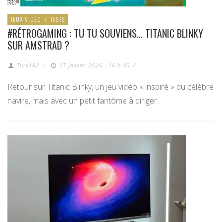
JEUX VIDÉO
/
TESTS
#RÉTROGAMING : TU TU SOUVIENS… TITANIC BLINKY
SUR AMSTRAD ?
Turk182
/
17 janvier 2026 - 16 h 40
/
Retour sur Titanic Blinky, un jeu vidéo « inspiré » du célèbre
navire, mais avec un petit fantôme à diriger.