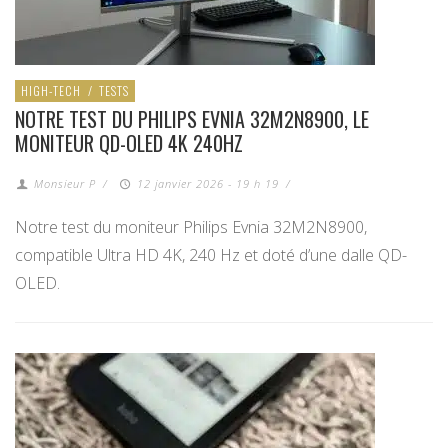
HIGH-TECH
/
TESTS
NOTRE TEST DU PHILIPS EVNIA 32M2N8900, LE
MONITEUR QD-OLED 4K 240HZ
Monsieur P
/
12 janvier 2026 - 19 h 19
/
Notre test du moniteur Philips Evnia 32M2N8900,
compatible Ultra HD 4K, 240 Hz et doté d’une dalle QD-
OLED.