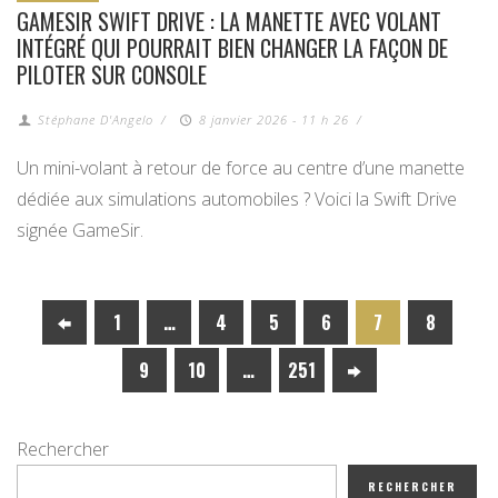
GAMESIR SWIFT DRIVE : LA MANETTE AVEC VOLANT
INTÉGRÉ QUI POURRAIT BIEN CHANGER LA FAÇON DE
PILOTER SUR CONSOLE
Stéphane D'Angelo
/
8 janvier 2026 - 11 h 26
/
Un mini-volant à retour de force au centre d’une manette
dédiée aux simulations automobiles ? Voici la Swift Drive
signée GameSir.
1
…
4
5
6
7
8
9
10
…
251
Rechercher
RECHERCHER