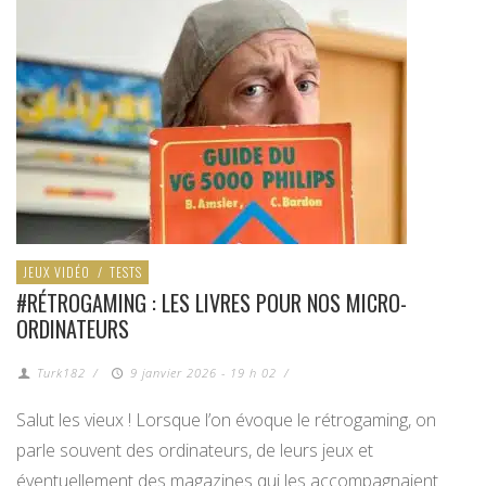
JEUX VIDÉO
/
TESTS
#RÉTROGAMING : LES LIVRES POUR NOS MICRO-
ORDINATEURS
Turk182
/
9 janvier 2026 - 19 h 02
/
Salut les vieux ! Lorsque l’on évoque le rétrogaming, on
parle souvent des ordinateurs, de leurs jeux et
éventuellement des magazines qui les accompagnaient