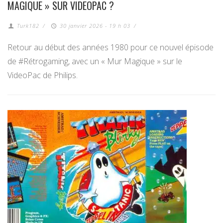
MAGIQUE » SUR VIDEOPAC ?
Turk182
/
30 janvier 2026 - 19 h 03
/
Retour au début des années 1980 pour ce nouvel épisode
de #Rétrogaming, avec un « Mur Magique » sur le
VideoPac de Philips.