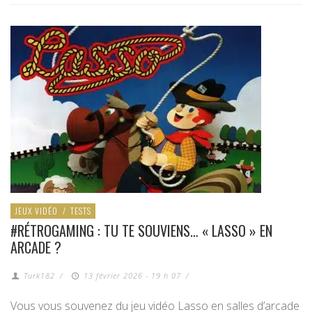
JEUX VIDÉO
/
TESTS
#RÉTROGAMING : TU TE SOUVIENS… « LASSO » EN
ARCADE ?
Turk182
/
13 février 2026 - 19 h 07
/
Vous vous souvenez du jeu vidéo Lasso en salles d’arcade