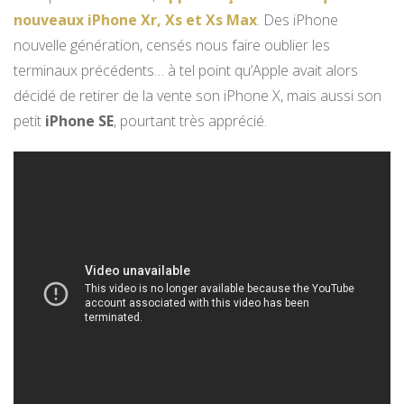
nouveaux iPhone Xr, Xs et Xs Max
. Des iPhone
nouvelle génération, censés nous faire oublier les
terminaux précédents… à tel point qu’Apple avait alors
décidé de retirer de la vente son iPhone X, mais aussi son
petit
iPhone SE
, pourtant très apprécié.