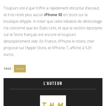
Toujours est-il que l’offre a rapidement été prise d’assaut,
et il ne reste plus aucun
iPhone SE
en stock sur la
boutique d’Apple. A noter que cette initiative de déstockage
n’a concerné que les Etats-Unis, et que la section éponyme
sur le Store français est encore et toujours
désespérement vide. En France, l’iPhone le moins cher
proposé sur l’Apple Store, et l’iPhone 7, affiché à 529
euros.
TAGS :
iPhone
L'AUTEUR