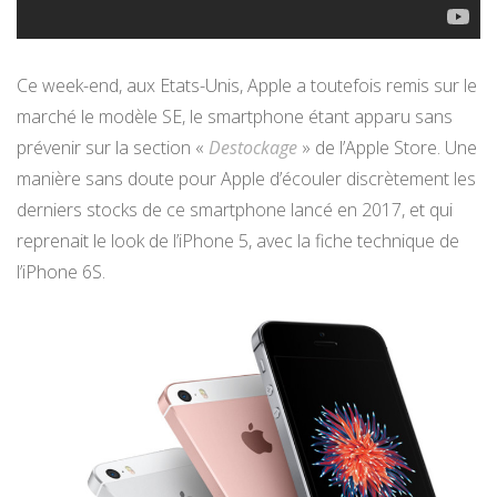
Ce week-end, aux Etats-Unis, Apple a toutefois remis sur le
marché le modèle SE, le smartphone étant apparu sans
prévenir sur la section «
Destockage
» de l’Apple Store. Une
manière sans doute pour Apple d’écouler discrètement les
derniers stocks de ce smartphone lancé en 2017, et qui
reprenait le look de l’iPhone 5, avec la fiche technique de
l’iPhone 6S.