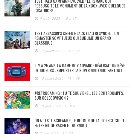
TEST HALO CAMPAIGN EVOLVED : LE REMAKE QUI
RESSUSCITE LE MONUMENT DE LA XBOX, AVEC QUELQUES
CICATRICES
4 août 2026 - 10 h 17
TEST ASSASSIN’S CREED BLACK FLAG RESYNCED : UN
REMASTER SOMPTUEUX QUI SUBLIME UN GRAND
CLASSIQUE
17 juillet 2026 - 10 h 37
IL Y A 25 ANS, LA GAME BOY ADVANCE RÉALISAIT UN RÊVE
DE JOUEURS : EMPORTER LA SUPER NINTENDO PARTOUT
13 juillet 2026 - 14 h 48
#RÉTROGAMING : TU TE SOUVIENS… LES SCHTROUMPFS,
SUR COLECOVISION ?
19 juin 2026 - 19 h 02
ON A TESTÉ SCREAMER, LE RETOUR DE LA LICENCE CULTE
ENTRE RIDGE RACER ET BURNOUT
7 juin 2026 - 9 h 27