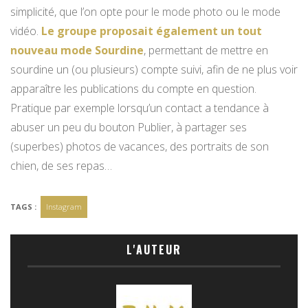
simplicité, que l’on opte pour le mode photo ou le mode
vidéo.
Le groupe proposait également un tout
nouveau mode Sourdine
, permettant de mettre en
sourdine un (ou plusieurs) compte suivi, afin de ne plus voir
apparaître les publications du compte en question.
Pratique par exemple lorsqu’un contact a tendance à
abuser un peu du bouton Publier, à partager ses
(superbes) photos de vacances, des portraits de son
chien, de ses repas…
TAGS :
Instagram
L'AUTEUR