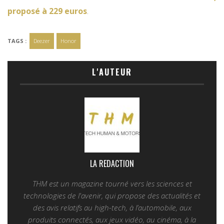
proposé à 229 euros
.
TAGS :
Deezer
Honor
L'AUTEUR
LA REDACTION
THM est un magazine tourné vers les sciences et
technologies de l'avenir, qui propose des actualités et
des avis relatifs au high-tech, à l’automobile, aux
produits connectés, aux jeux vidéo, au cinéma, à la