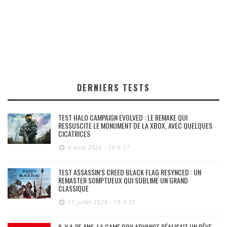
DERNIERS TESTS
TEST HALO CAMPAIGN EVOLVED : LE REMAKE QUI
RESSUSCITE LE MONUMENT DE LA XBOX, AVEC QUELQUES
CICATRICES
4 août 2026 - 10 h 17
TEST ASSASSIN’S CREED BLACK FLAG RESYNCED : UN
REMASTER SOMPTUEUX QUI SUBLIME UN GRAND
CLASSIQUE
17 juillet 2026 - 10 h 37
IL Y A 25 ANS, LA GAME BOY ADVANCE RÉALISAIT UN RÊVE