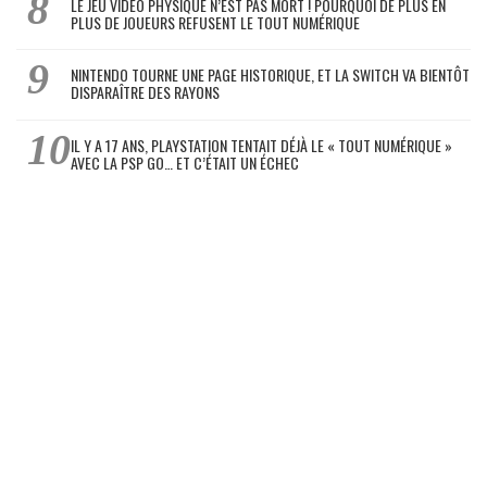
LE JEU VIDÉO PHYSIQUE N’EST PAS MORT ! POURQUOI DE PLUS EN
PLUS DE JOUEURS REFUSENT LE TOUT NUMÉRIQUE
NINTENDO TOURNE UNE PAGE HISTORIQUE, ET LA SWITCH VA BIENTÔT
DISPARAÎTRE DES RAYONS
IL Y A 17 ANS, PLAYSTATION TENTAIT DÉJÀ LE « TOUT NUMÉRIQUE »
AVEC LA PSP GO… ET C’ÉTAIT UN ÉCHEC