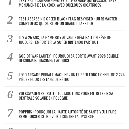
TEST HALO CAMPAIGN EVOLVED : LE REMAKE QUI RESSUSCITE LE
MONUMENT DE LA XBOX, AVEC QUELQUES CICATRICES
TEST ASSASSIN’S CREED BLACK FLAG RESYNCED : UN REMASTER
SOMPTUEUX QUI SUBLIME UN GRAND CLASSIQUE
IL Y A 25 ANS, LA GAME BOY ADVANCE RÉALISAIT UN RÊVE DE
JOUEURS : EMPORTER LA SUPER NINTENDO PARTOUT
GOD OF WAR LAUFEY : POURQUOI SA SORTIE AVANT 2028 SEMBLE
DÉSORMAIS QUASIMENT ACQUISE
LEGO ARCADE PINBALL MACHINE : UN FLIPPER FONCTIONNEL DE 2 274
PIÈCES POUR LES FANS DE RÉTRO
VOLKSWAGEN RECRUTE… 100 MOUTONS POUR ENTRETENIR SA
CENTRALE SOLAIRE EN POLOGNE
POPPINS : POURQUOI LA HAUTE AUTORITÉ DE SANTÉ VEUT FAIRE
REMBOURSER CE JEU VIDÉO CONTRE LA DYSLEXIE