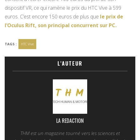
dispositif VR, ce qui ramène le prix du HTC Vive à 599
euros. C’est encore 150 euros de plus que
le prix de
l’Oculus Rift, son principal concurrent sur PC.
TAGS :
HTC Vive
L'AUTEUR
LA REDACTION
THM est un magazine tourné vers les sciences et