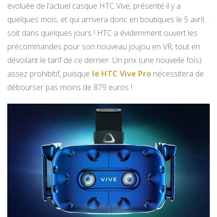
évoluée de l’actuel casque HTC Vive, présenté il y a
quelques mois, et qui arrivera donc en boutiques le 5 avril…
soit dans quelques jours ! HTC a évidemment ouvert les
précommandes pour son nouveau joujou en VR, tout en
dévoilant le tarif de ce dernier. Un prix (une nouvelle fois)
assez prohibitif, puisque
le HTC Vive Pro
nécessitera de
débourser pas moins de 879 euros !