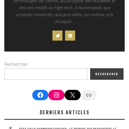
technologies de l'avenir, qui propose des actualités et
des avis relatifs au high-tech, à l’automobile, aux
produits connectés, aux jeux vidéo, au cinéma, à la
musique...
Rechercher
RECHERCHER
Facebook
Instagram
X
Google News
DERNIERS ARTICLES