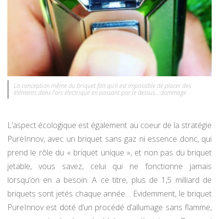
La conception même du briquet fait qu’il est impossible de placer des
éléments dans l’arc électrique en passant par le dessus… dommage
L’aspect écologique est également au coeur de la stratégie
PureInnov, avec un briquet sans gaz ni essence donc, qui
prend le rôle du « briquet unique », et non pas du briquet
jetable, vous savez, celui qui ne fonctionne jamais
lorsqu’on en a besoin. A ce titre, plus de 1,5 milliard de
briquets sont jetés chaque année… Evidemment, le briquet
PureInnov est doté d’un procédé d’allumage sans flamme,