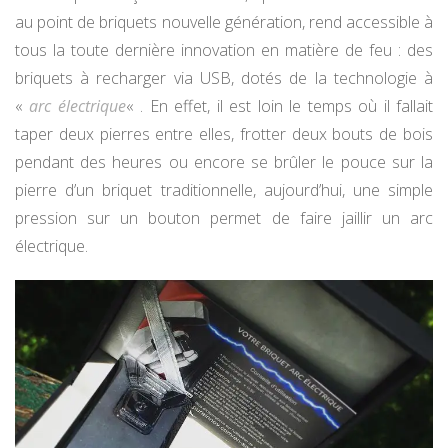
au point de briquets nouvelle génération, rend accessible à
tous la toute dernière innovation en matière de feu : des
briquets à recharger via USB, dotés de la technologie à
«
arc électrique
« . En effet, il est loin le temps où il fallait
taper deux pierres entre elles, frotter deux bouts de bois
pendant des heures ou encore se brûler le pouce sur la
pierre d’un briquet traditionnelle, aujourd’hui, une simple
pression sur un bouton permet de faire jaillir un arc
électrique.