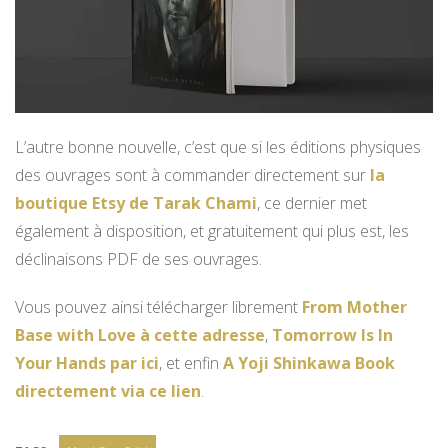
L’autre bonne nouvelle, c’est que si les éditions physiques
des ouvrages sont à commander directement sur
la
boutique Etsy de Tarak Chami
, ce dernier met
également à disposition, et gratuitement qui plus est, les
déclinaisons PDF de ses ouvrages.
Vous pouvez ainsi télécharger librement
From Mother
Base with Love à cette adresse
,
Tomorrow Is In
Your Hands par ici
, et enfin
A Yoji Shinkawa Book
directement via ce lien
.