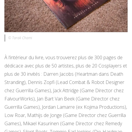
© Tarak Chami
À l’intérieur du livre, vous trouverez plus de 300 pages de
dédicace avec plus de 50 artistes, plus de 20 Cosplayers et
plus de 30 invités : Darren Jacobs (Heartman dans Death
Stranding), Dennis Zopfi (Lead Combat & Robot Designer
chez Guerrilla Games), Jack Attridge (Game Director chez
FalvourWorks), Jan Bart Van Beek (Game Director chez
Guerrilla Games), Jordan Lamarre (ex Kojima Productions),
Low Roar, Mathijs de Jonge (Game Director chez Guerrilla
Games), Mikael Kasurinen (Game Director chez Remedy
Games), Silent Poets, Tommie Earl Jenkins (Die-Hardman