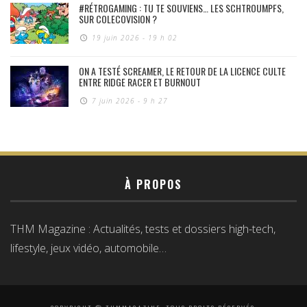
#RÉTROGAMING : TU TE SOUVIENS… LES SCHTROUMPFS,
SUR COLECOVISION ?
19 juin 2026 - 19 h 02
ON A TESTÉ SCREAMER, LE RETOUR DE LA LICENCE CULTE
ENTRE RIDGE RACER ET BURNOUT
7 juin 2026 - 9 h 27
À PROPOS
THM Magazine : Actualités, tests et dossiers high-tech,
lifestyle, jeux vidéo, automobile…