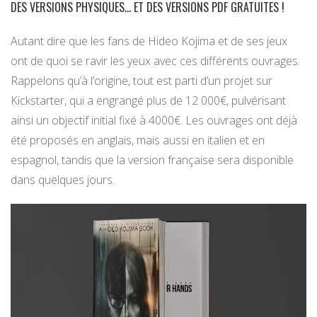
DES VERSIONS PHYSIQUES… ET DES VERSIONS PDF GRATUITES !
Autant dire que les fans de Hideo Kojima et de ses jeux
ont de quoi se ravir les yeux avec ces différents ouvrages.
Rappelons qu’à l’origine, tout est parti d’un projet sur
Kickstarter, qui a engrangé plus de 12 000€, pulvérisant
ainsi un objectif initial fixé à 4000€. Les ouvrages ont déjà
été proposés en anglais, mais aussi en italien et en
espagnol, tandis que la version française sera disponible
dans quelques jours.