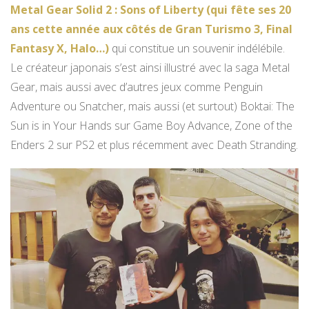
Metal Gear Solid 2 : Sons of Liberty (qui fête ses 20
ans cette année aux côtés de Gran Turismo 3, Final
Fantasy X, Halo…)
qui constitue un souvenir indélébile.
Le créateur japonais s’est ainsi illustré avec la saga Metal
Gear, mais aussi avec d’autres jeux comme Penguin
Adventure ou Snatcher, mais aussi (et surtout) Boktai: The
Sun is in Your Hands sur Game Boy Advance, Zone of the
Enders 2 sur PS2 et plus récemment avec Death Stranding.