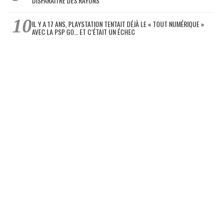
DISPARAÎTRE DES RAYONS
IL Y A 17 ANS, PLAYSTATION TENTAIT DÉJÀ LE « TOUT NUMÉRIQUE »
AVEC LA PSP GO… ET C’ÉTAIT UN ÉCHEC