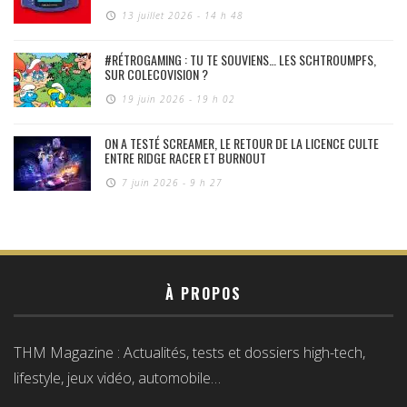
13 juillet 2026 - 14 h 48
#RÉTROGAMING : TU TE SOUVIENS… LES SCHTROUMPFS,
SUR COLECOVISION ?
19 juin 2026 - 19 h 02
ON A TESTÉ SCREAMER, LE RETOUR DE LA LICENCE CULTE
ENTRE RIDGE RACER ET BURNOUT
7 juin 2026 - 9 h 27
À PROPOS
THM Magazine : Actualités, tests et dossiers high-tech,
lifestyle, jeux vidéo, automobile…