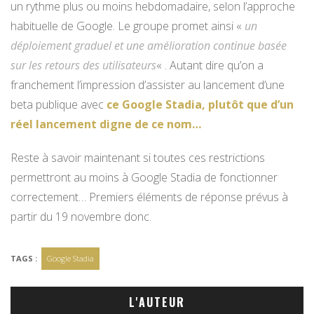
un rythme plus ou moins hebdomadaire, selon l’approche
habituelle de Google. Le groupe promet ainsi «
un
déploiement graduel et une amélioration continue basée
sur les retours des utilisateurs
« . Autant dire qu’on a
franchement l’impression d’assister au lancement d’une
beta publique avec
ce Google Stadia, plutôt que d’un
réel lancement digne de ce nom…
Reste à savoir maintenant si toutes ces restrictions
permettront au moins à Google Stadia de fonctionner
correctement… Premiers éléments de réponse prévus à
partir du 19 novembre donc.
TAGS :
Google Stadia
L'AUTEUR