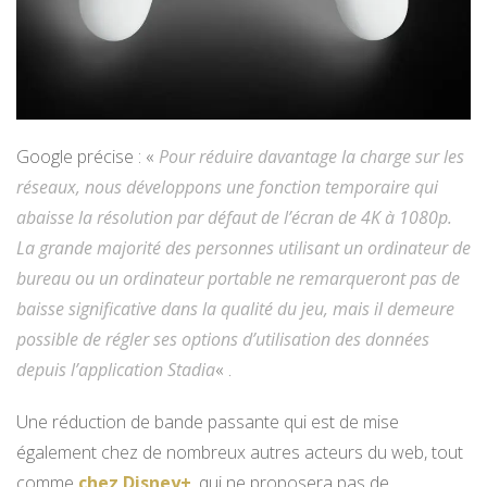
Google précise : «
Pour réduire davantage la charge sur les
réseaux, nous développons une fonction temporaire qui
abaisse la résolution par défaut de l’écran de 4K à 1080p.
La grande majorité des personnes utilisant un ordinateur de
bureau ou un ordinateur portable ne remarqueront pas de
baisse significative dans la qualité du jeu, mais il demeure
possible de régler ses options d’utilisation des données
depuis l’application Stadia
« .
Une réduction de bande passante qui est de mise
également chez de nombreux autres acteurs du web, tout
comme
chez Disney+
, qui ne proposera pas de