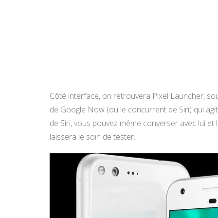
Côté interface, on retrouvera Pixel Launcher, so
de Google Now (ou le concurrent de Siri) qui agit
de Siri, vous pouvez même converser avec lui et 
laissera le soin de tester.