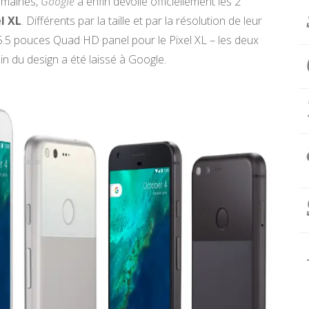
emaines,
Google
a enfin dévoilé officiellement les 2
el XL
. Différents par la taille et par la résolution de leur
.5 pouces Quad HD panel pour le Pixel XL – les deux
n du design a été laissé à Google.