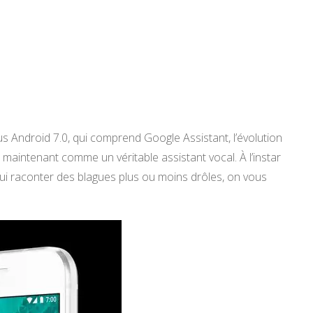
us Android 7.0, qui comprend Google Assistant, l’évolution
 maintenant comme un véritable assistant vocal. À l’instar
lui raconter des blagues plus ou moins drôles, on vous