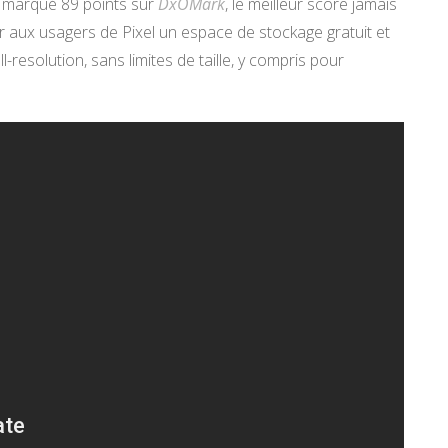
 a marqué 89 points sur
DxOMark
, le meilleur score jamais
r aux usagers de Pixel un espace de stockage gratuit et
ll-resolution, sans limites de taille, y compris pour