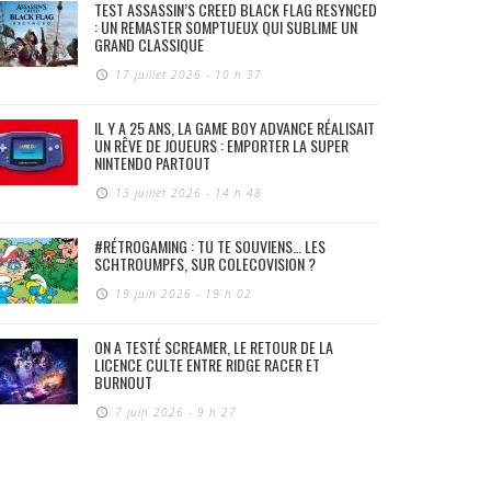
TEST ASSASSIN’S CREED BLACK FLAG RESYNCED
: UN REMASTER SOMPTUEUX QUI SUBLIME UN
GRAND CLASSIQUE
17 juillet 2026 - 10 h 37
IL Y A 25 ANS, LA GAME BOY ADVANCE RÉALISAIT
UN RÊVE DE JOUEURS : EMPORTER LA SUPER
NINTENDO PARTOUT
13 juillet 2026 - 14 h 48
#RÉTROGAMING : TU TE SOUVIENS… LES
SCHTROUMPFS, SUR COLECOVISION ?
19 juin 2026 - 19 h 02
ON A TESTÉ SCREAMER, LE RETOUR DE LA
LICENCE CULTE ENTRE RIDGE RACER ET
BURNOUT
7 juin 2026 - 9 h 27