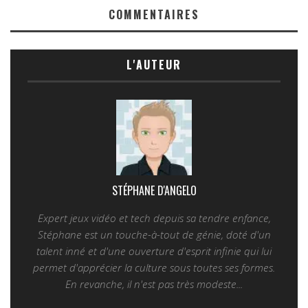
COMMENTAIRES
L'AUTEUR
STÉPHANE D'ANGELO
Expert jeux vidéo et tech depuis sa tendre enfance,
Stéphane est un touche-à-tout de génie, doté d'un
talent inné et d'une ouverture d'esprit infinie qui lui
permet d'apprécier la culture sous toutes ses formes.
En revanche, il n'est pas très modeste...