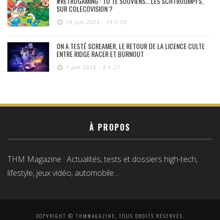
#RÉTROGAMING : TU TE SOUVIENS… LES SCHTROUMPFS,
SUR COLECOVISION ?
19 juin 2026 - 19 h 02
ON A TESTÉ SCREAMER, LE RETOUR DE LA LICENCE CULTE
ENTRE RIDGE RACER ET BURNOUT
7 juin 2026 - 9 h 27
À PROPOS
THM Magazine : Actualités, tests et dossiers high-tech,
lifestyle, jeux vidéo, automobile…
COPYRIGHT © THMMAGAZINE, TOUS DROITS RÉSERVÉS.