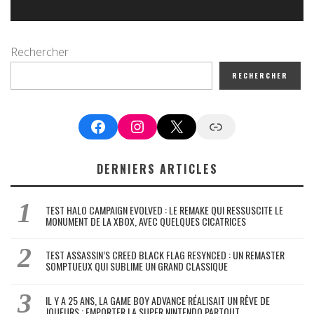
Rechercher
RECHERCHER
Facebook
Instagram
X
Google News
DERNIERS ARTICLES
TEST HALO CAMPAIGN EVOLVED : LE REMAKE QUI RESSUSCITE LE
MONUMENT DE LA XBOX, AVEC QUELQUES CICATRICES
TEST ASSASSIN’S CREED BLACK FLAG RESYNCED : UN REMASTER
SOMPTUEUX QUI SUBLIME UN GRAND CLASSIQUE
IL Y A 25 ANS, LA GAME BOY ADVANCE RÉALISAIT UN RÊVE DE
JOUEURS : EMPORTER LA SUPER NINTENDO PARTOUT