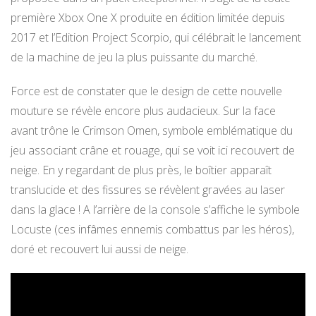
première Xbox One X produite en édition limitée depuis
2017 et l’Edition Project Scorpio, qui célébrait le lancement
de la machine de jeu la plus puissante du marché.
Force est de constater que le design de cette nouvelle
mouture se révèle encore plus audacieux. Sur la face
avant trône le Crimson Omen, symbole emblématique du
jeu associant crâne et rouage, qui se voit ici recouvert de
neige. En y regardant de plus près, le boîtier apparaît
translucide et des fissures se révèlent gravées au laser
dans la glace ! A l’arrière de la console s’affiche le symbole
Locuste (ces infâmes ennemis combattus par les héros),
doré et recouvert lui aussi de neige.