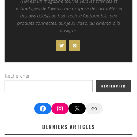
THM est un magazine tourné vers les sciences et
technologies de l'avenir, qui propose des actualités et
des avis relatifs au high-tech, à l’automobile, aux
produits connectés, aux jeux vidéo, au cinéma, à la
musique...
Rechercher
RECHERCHER
Facebook
Instagram
X
Google News
DERNIERS ARTICLES