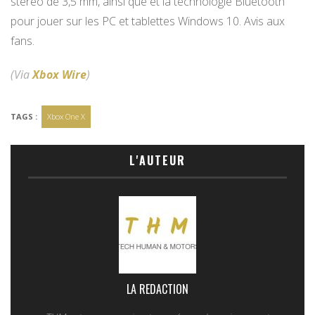
stéréo de 3,5 mm, ainsi que et la technologie Bluetooth
pour jouer sur les PC et tablettes Windows 10. Avis aux
fans.
(Via
Xbox Wire
)
TAGS :
Xbox One X
L'AUTEUR
LA REDACTION