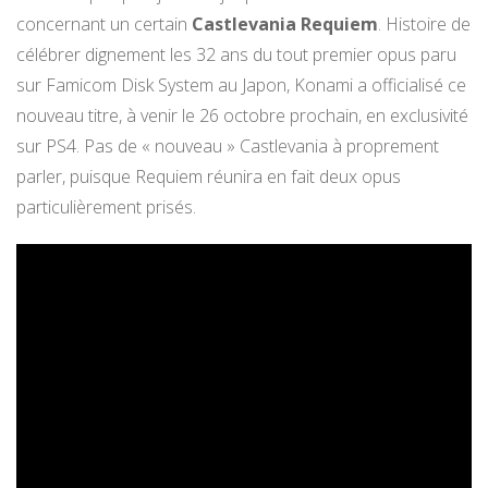
concernant un certain
Castlevania Requiem
. Histoire de
célébrer dignement les 32 ans du tout premier opus paru
sur Famicom Disk System au Japon, Konami a officialisé ce
nouveau titre, à venir le 26 octobre prochain, en exclusivité
sur PS4. Pas de « nouveau » Castlevania à proprement
parler, puisque Requiem réunira en fait deux opus
particulièrement prisés.