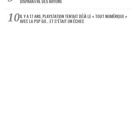
DISPARAÎTRE DES RAYONS
IL Y A 17 ANS, PLAYSTATION TENTAIT DÉJÀ LE « TOUT NUMÉRIQUE »
AVEC LA PSP GO… ET C’ÉTAIT UN ÉCHEC