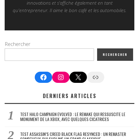
innovations et s'affiche également en tant
qu'entrepreneur. Il aime le bon café et les automobiles.
Rechercher
RECHERCHER
Facebook
Instagram
X
Google News
DERNIERS ARTICLES
TEST HALO CAMPAIGN EVOLVED : LE REMAKE QUI RESSUSCITE LE
MONUMENT DE LA XBOX, AVEC QUELQUES CICATRICES
TEST ASSASSIN’S CREED BLACK FLAG RESYNCED : UN REMASTER
SOMPTUEUX QUI SUBLIME UN GRAND CLASSIQUE