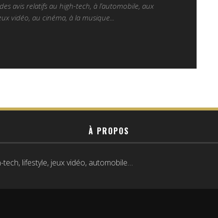
es avis relatifs au high-tech, à l’automobile, aux
ux vidéo, au cinéma, à la musique...
À PROPOS
tech, lifestyle, jeux vidéo, automobile…