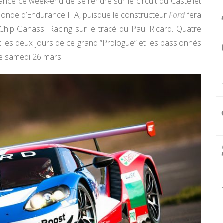
nce ce week-end de se rendre sur le circuit du Castellet
onde d’Endurance FIA, puisque le constructeur
Ford
fera
ip Ganassi Racing sur le tracé du Paul Ricard. Quatre
les deux jours de ce grand “Prologue” et les passionnés
le samedi 26 mars.