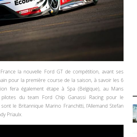
 France la nouvelle Ford GT de compétition, avant ses
in pour la première course de la saison, à savoir les 6
ition fera également étape à Spa (Belgique), au Mans
s pilotes du team Ford Chip Ganassi Racing pour le
t le Britannique Marino Franchitti, l’Allemand Stefan
dy Priaulx.