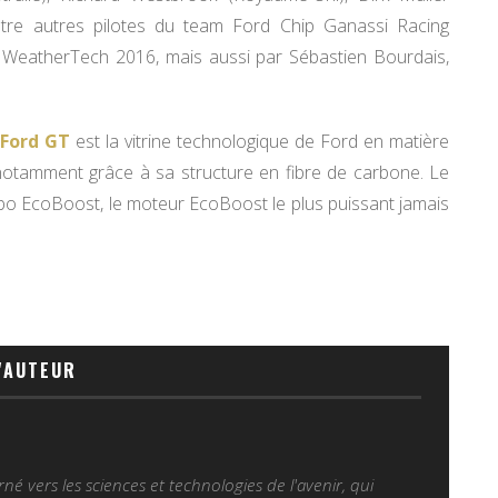
uatre autres pilotes du team Ford Chip Ganassi Racing
WeatherTech 2016, mais aussi par Sébastien Bourdais,
 Ford GT
est la vitrine technologique de Ford en matière
otamment grâce à sa structure en fibre de carbone. Le
bo EcoBoost, le moteur EcoBoost le plus puissant jamais
'AUTEUR
é vers les sciences et technologies de l'avenir, qui