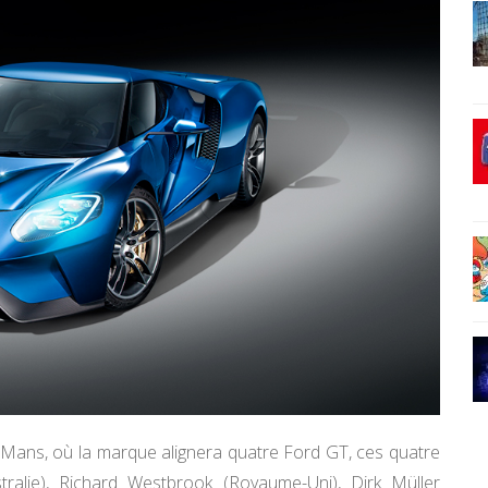
Mans, où la marque alignera quatre Ford GT, ces quatre
tralie), Richard Westbrook (Royaume-Uni), Dirk Müller