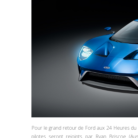
Pour le grand retour de Ford aux 24 Heures du 
pilotes seront rejoints par Ryan Briscoe (Aus