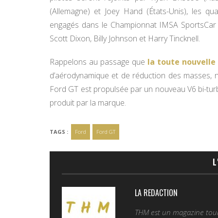
(Allemagne) et Joey Hand (États-Unis), les q
engagés dans le Championnat IMSA SportsCar 
Scott Dixon, Billy Johnson et Harry Tincknell.
Rappelons au passage que
la toute nouvelle
d’aérodynamique et de réduction des masses, n
Ford GT est propulsée par un nouveau V6 bi-tur
produit par la marque.
TAGS :
Ford
Ford GT
L
LA REDACTION
THM est un magazine tourn