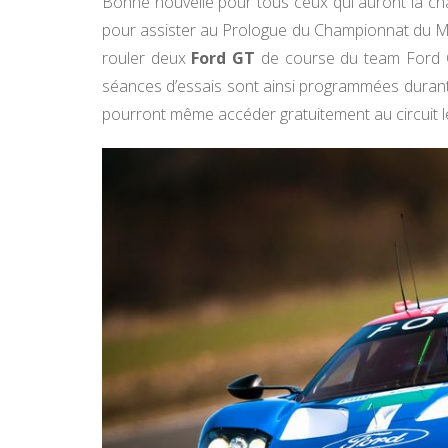
Bonne nouvelle pour tous ceux qui auront la cha
pour assister au Prologue du Championnat du M
rouler deux
Ford GT
de course du team Ford Ch
séances d’essais sont ainsi programmées durant 
pourront même accéder gratuitement au circuit 