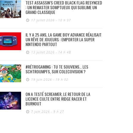
TEST ASSASSIN’S CREED BLACK FLAG RESYNCED
: UN REMASTER SOMPTUEUX QUI SUBLIME UN
GRAND CLASSIQUE
17 juillet 2026 - 10 h 37
IL Y A 25 ANS, LA GAME BOY ADVANCE RÉALISAIT
UN RÊVE DE JOUEURS : EMPORTER LA SUPER
NINTENDO PARTOUT
13 juillet 2026 - 14 h 48
#RÉTROGAMING : TU TE SOUVIENS… LES
SCHTROUMPFS, SUR COLECOVISION ?
19 juin 2026 - 19 h 02
ON A TESTÉ SCREAMER, LE RETOUR DE LA
LICENCE CULTE ENTRE RIDGE RACER ET
BURNOUT
7 juin 2026 - 9 h 27