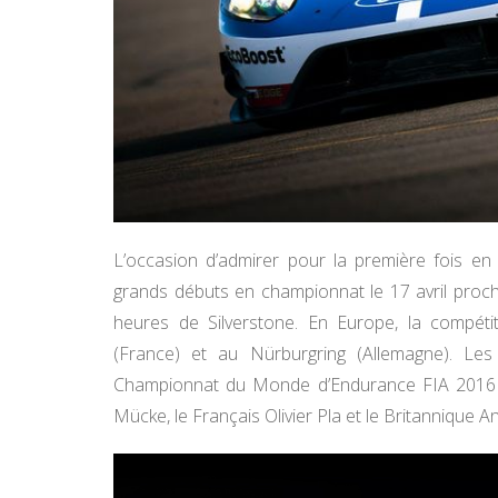
L’occasion d’admirer pour la première fois en
grands débuts en championnat le 17 avril procha
heures de Silverstone. En Europe, la compét
(France) et au Nürburgring (Allemagne). Le
Championnat du Monde d’Endurance FIA 2016 son
Mücke, le Français Olivier Pla et le Britannique An