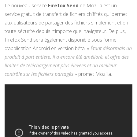
Le nouveau service
Firefox Send
de Mozilla est un
service gratuit de transfert de fichiers chiffrés qui permet
aux utilisateurs de partager des fichiers simplement et en
toute sécurité depuis n’importe quel navigateur. De plus,
Firefox Send sera également disponible sous forme
d’application Android en version bêta. «
Étant désormais un
produit à part entière, il a encore été amélioré, et offre des
limites de téléchargement plus élevées et un meilleur
contrôle sur les fichiers partagés
» promet Mozilla.