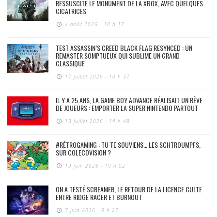
RESSUSCITE LE MONUMENT DE LA XBOX, AVEC QUELQUES
CICATRICES
4 août 2026 - 10 h 17
TEST ASSASSIN’S CREED BLACK FLAG RESYNCED : UN
REMASTER SOMPTUEUX QUI SUBLIME UN GRAND
CLASSIQUE
17 juillet 2026 - 10 h 37
IL Y A 25 ANS, LA GAME BOY ADVANCE RÉALISAIT UN RÊVE
DE JOUEURS : EMPORTER LA SUPER NINTENDO PARTOUT
13 juillet 2026 - 14 h 48
#RÉTROGAMING : TU TE SOUVIENS… LES SCHTROUMPFS,
SUR COLECOVISION ?
19 juin 2026 - 19 h 02
ON A TESTÉ SCREAMER, LE RETOUR DE LA LICENCE CULTE
ENTRE RIDGE RACER ET BURNOUT
7 juin 2026 - 9 h 27