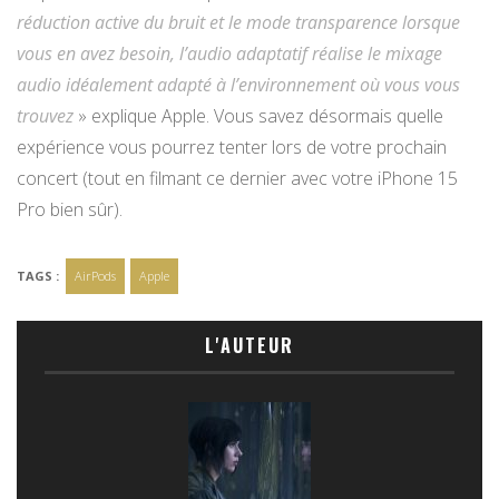
réduction active du bruit et le mode transparence lorsque
vous en avez besoin, l’audio adaptatif réalise le mixage
audio idéalement adapté à l’environ­nement où vous vous
trouvez
» explique Apple. Vous savez désormais quelle
expérience vous pourrez tenter lors de votre prochain
concert (tout en filmant ce dernier avec votre iPhone 15
Pro bien sûr).
TAGS :
AirPods
Apple
L'AUTEUR