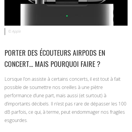
© Apple
PORTER DES ÉCOUTEURS AIRPODS EN
CONCERT… MAIS POURQUOI FAIRE ?
Lorsque l’on assiste à certains concerts, il est tout à fait
possible de soumettre nos oreilles à une piètre
performance d’une part, mais aussi (et surtout) à
d’importants décibels. Il n’est pas rare de dépasser les 100
dB parfois, ce qui, à terme, peut endommager nos fragiles
esgourdes.