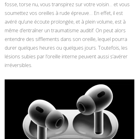
fosse, torse nu, vous transpirez sur votre voisin… et vous
soumettez vos oreilles à rude épreuve… En effet, il est
avéré qu’une écoute prolongée, et à plein volume, est à
même d’entraîner un traumatisme auditif. On peut alors
entendre des sifflements dans son oreille, lequel pourra
durer quelques heures ou quelques jours. Toutefois, les
lésions subies par l’oreille interne peuvent aussi s’avérer
irréversibles.