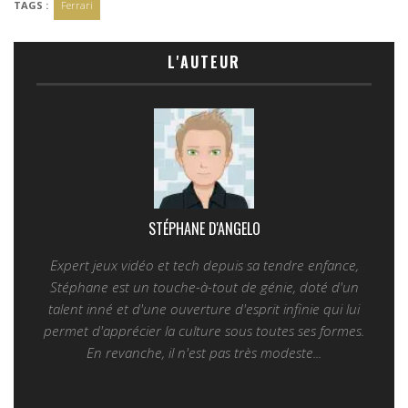
TAGS :
Ferrari
L'AUTEUR
STÉPHANE D'ANGELO
Expert jeux vidéo et tech depuis sa tendre enfance,
Stéphane est un touche-à-tout de génie, doté d'un
talent inné et d'une ouverture d'esprit infinie qui lui
permet d'apprécier la culture sous toutes ses formes.
En revanche, il n'est pas très modeste...