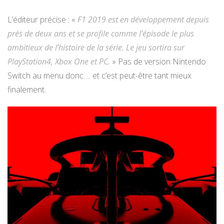
L’éditeur précise : «
F1 2019 est en développement depuis
près de deux ans et se profile comme l’épisode le plus
ambitieux de l’histoire de la série. Le jeu sortira sur
PlayStation4, Xbox One et PC.
» Pas de version Nintendo
Switch au menu donc…. et c’est peut-être tant mieux
finalement.