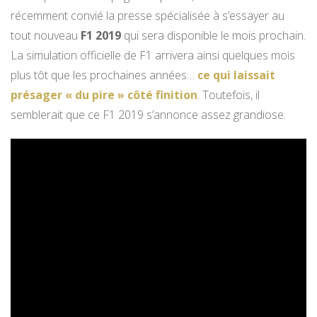
récemment convié la presse spécialisée à s’essayer au
tout nouveau
F1 2019
qui sera disponible le mois prochain.
La simulation officielle de F1 arrivera ainsi quelques mois
plus tôt que les prochaines années…
ce qui laissait
présager « du pire » côté finition
. Toutefois, il
semblerait que ce F1 2019 s’annonce assez grandiose.