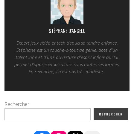
STÉPHANE D'ANGELO
Expert jeux vidéo et tech depuis sa tendre enfance,
Stéphane est un touche-à-tout de génie, doté d'un
talent inné et d'une ouverture d'esprit infinie qui lui
permet d'apprécier la culture sous toutes ses formes.
En revanche, il n'est pas très modeste...
Rechercher
RECHERCHER