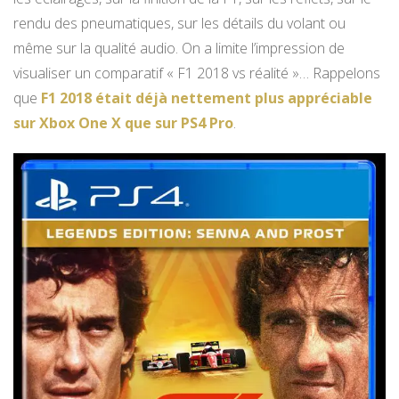
rendu des pneumatiques, sur les détails du volant ou
même sur la qualité audio. On a limite l’impression de
visualiser un comparatif « F1 2018 vs réalité »… Rappelons
que
F1 2018 était déjà nettement plus appréciable
sur Xbox One X que sur PS4 Pro
.