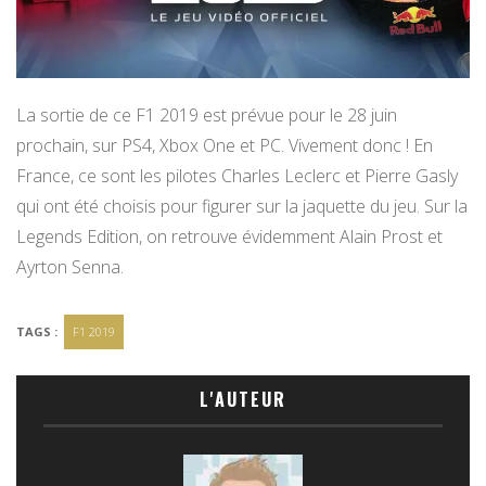
La sortie de ce F1 2019 est prévue pour le 28 juin
prochain, sur PS4, Xbox One et PC. Vivement donc ! En
France, ce sont les pilotes Charles Leclerc et Pierre Gasly
qui ont été choisis pour figurer sur la jaquette du jeu. Sur la
Legends Edition, on retrouve évidemment Alain Prost et
Ayrton Senna.
TAGS :
F1 2019
L'AUTEUR