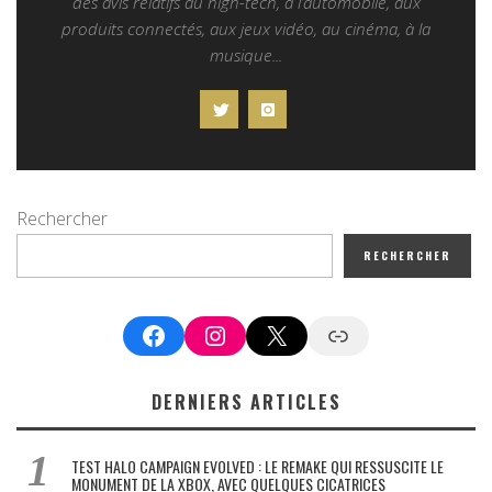
des avis relatifs au high-tech, à l’automobile, aux
produits connectés, aux jeux vidéo, au cinéma, à la
musique...
Rechercher
RECHERCHER
Facebook
Instagram
X
Google News
DERNIERS ARTICLES
TEST HALO CAMPAIGN EVOLVED : LE REMAKE QUI RESSUSCITE LE
MONUMENT DE LA XBOX, AVEC QUELQUES CICATRICES