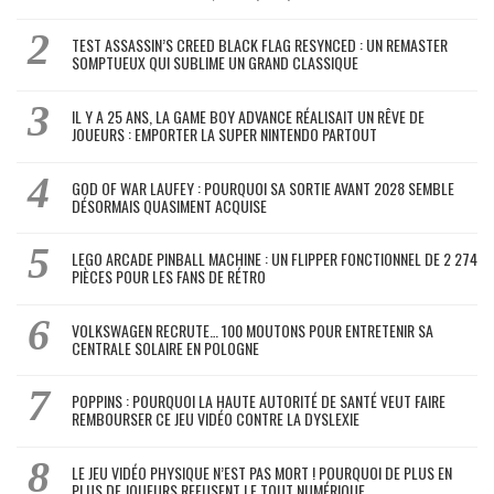
TEST ASSASSIN’S CREED BLACK FLAG RESYNCED : UN REMASTER
SOMPTUEUX QUI SUBLIME UN GRAND CLASSIQUE
IL Y A 25 ANS, LA GAME BOY ADVANCE RÉALISAIT UN RÊVE DE
JOUEURS : EMPORTER LA SUPER NINTENDO PARTOUT
GOD OF WAR LAUFEY : POURQUOI SA SORTIE AVANT 2028 SEMBLE
DÉSORMAIS QUASIMENT ACQUISE
LEGO ARCADE PINBALL MACHINE : UN FLIPPER FONCTIONNEL DE 2 274
PIÈCES POUR LES FANS DE RÉTRO
VOLKSWAGEN RECRUTE… 100 MOUTONS POUR ENTRETENIR SA
CENTRALE SOLAIRE EN POLOGNE
POPPINS : POURQUOI LA HAUTE AUTORITÉ DE SANTÉ VEUT FAIRE
REMBOURSER CE JEU VIDÉO CONTRE LA DYSLEXIE
LE JEU VIDÉO PHYSIQUE N’EST PAS MORT ! POURQUOI DE PLUS EN
PLUS DE JOUEURS REFUSENT LE TOUT NUMÉRIQUE