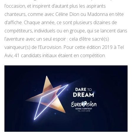
l’occasion, et inspirent d’autant plus les aspirants
chanteurs, comme avec Céline Dion ou Madonna en tête
d’affiche. Chaque année, ce sont plusieurs dizaines de
compétiteurs, individuels ou en groupe, qui se lancent dans
l’aventure avec un seul espoir : cela d’être sacré(s)
vainqueur(s) de l’Eurovision. Pour cette édition 2019 à Tel
Aviv, 41 candidats initiaux étaient en compétition.