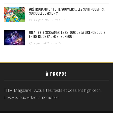
#RÉTROGAMING : TU TE SOUVIENS… LES SCHTROUMPFS,
SUR COLECOVISION ?
19 juin 2026 - 19 h 02
ON A TESTÉ SCREAMER, LE RETOUR DE LA LICENCE CULTE
ENTRE RIDGE RACER ET BURNOUT
7 juin 2026 - 9 h 27
À PROPOS
THM Magazine : Actualités, tests et dossiers high-tech,
lifestyle, jeux vidéo, automobile…