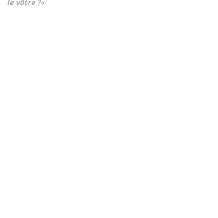
le vôtre ?
« .