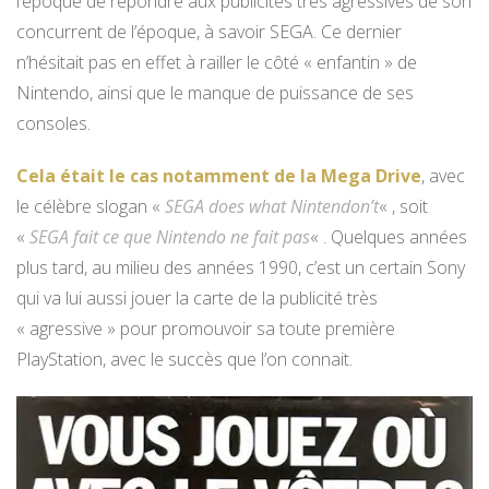
l’époque de répondre aux publicités très agressives de son
concurrent de l’époque, à savoir SEGA. Ce dernier
n’hésitait pas en effet à railler le côté « enfantin » de
Nintendo, ainsi que le manque de puissance de ses
consoles.
Cela était le cas notamment de la Mega Drive
, avec
le célèbre slogan «
SEGA does what Nintendon’t
« , soit
«
SEGA fait ce que Nintendo ne fait pas
« . Quelques années
plus tard, au milieu des années 1990, c’est un certain Sony
qui va lui aussi jouer la carte de la publicité très
« agressive » pour promouvoir sa toute première
PlayStation, avec le succès que l’on connait.