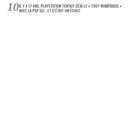
IL Y A 17 ANS, PLAYSTATION TENTAIT DÉJÀ LE « TOUT NUMÉRIQUE »
AVEC LA PSP GO… ET C’ÉTAIT UN ÉCHEC