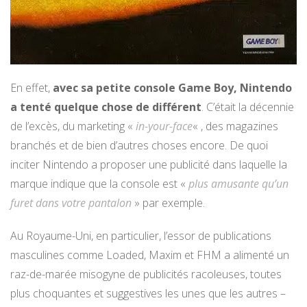
En effet,
avec sa petite console Game Boy, Nintendo
a tenté quelque chose de différent
. C’était la décennie
de l’excès, du marketing «
in-your-face
« , des magazines
branchés et de bien d’autres choses encore. De quoi
inciter Nintendo a proposer une publicité dans laquelle la
marque indique que la console est «
plus amusante qu’un
furet dans votre pantalon
» par exemple.
Au Royaume-Uni, en particulier, l’essor de publications
masculines comme Loaded, Maxim et FHM a alimenté un
raz-de-marée misogyne de publicités racoleuses, toutes
plus choquantes et suggestives les unes que les autres –