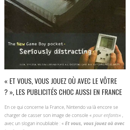
« ET VOUS, VOUS JOUEZ OÙ AVEC LE VÔTRE
? », LES PUBLICITÉS CHOC AUSSI EN FRANCE
En ce qui concerne la France, Nintendo va là encore se
charger de casser son image de console «
pour enfants
« ,
avec un slogan inoubliable : «
Et vous, vous jouez où avec