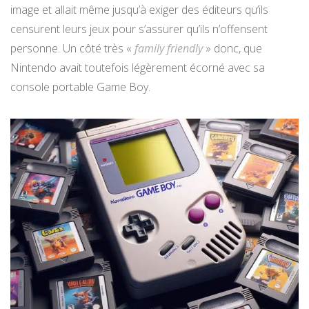
image et allait même jusqu’à exiger des éditeurs qu’ils
censurent leurs jeux pour s’assurer qu’ils n’offensent
personne. Un côté très «
family friendly
» donc, que
Nintendo avait toutefois légèrement écorné avec sa
console portable Game Boy.