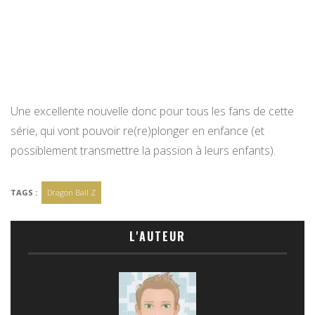
Une excellente nouvelle donc pour tous les fans de cette
série, qui vont pouvoir re(re)plonger en enfance (et
possiblement transmettre la passion à leurs enfants).
TAGS :
Dragon Ball Z
L'AUTEUR