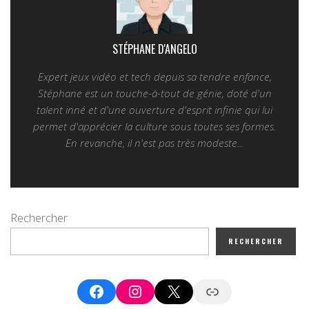
STÉPHANE D'ANGELO
Expert jeux vidéo et tech depuis sa tendre enfance,
Stéphane est un touche-à-tout de génie, doté d'un
talent inné et d'une ouverture d'esprit infinie qui lui
permet d'apprécier la culture sous toutes ses formes.
En revanche, il n'est pas très modeste...
Rechercher
RECHERCHER
Facebook
Instagram
X
Google News