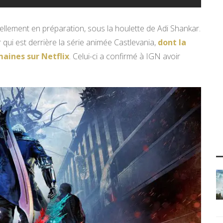
uellement en préparation, sous la houlette de Adi Shankar.
 qui est derrière la série animée Castlevania,
dont la
maines sur Netflix
. Celui-ci a confirmé à IGN avoir