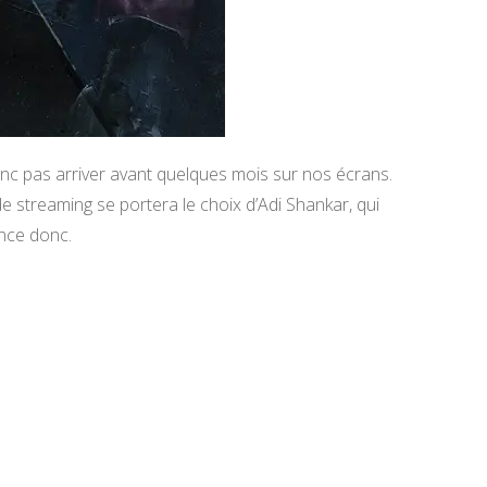
onc pas arriver avant quelques mois sur nos écrans.
e streaming se portera le choix d’Adi Shankar, qui
ence donc.