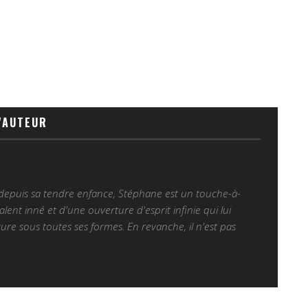
'AUTEUR
 depuis sa tendre enfance, Stéphane est un touche-à-
alent inné et d'une ouverture d'esprit infinie qui lui
ure sous toutes ses formes. En revanche, il n'est pas