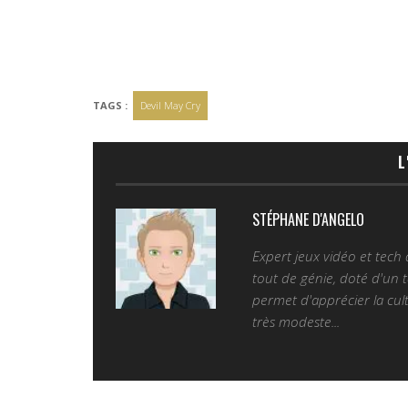
TAGS :
Devil May Cry
L
STÉPHANE D'ANGELO
Expert jeux vidéo et tech
tout de génie, doté d'un t
permet d'apprécier la cult
très modeste...