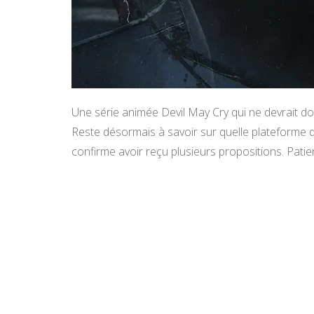
Une série animée Devil May Cry qui ne devrait d
Reste désormais à savoir sur quelle plateforme d
confirme avoir reçu plusieurs propositions. Pati