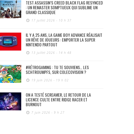
TEST ASSASSIN’S CREED BLACK FLAG RESYNCED
: UN REMASTER SOMPTUEUX QUI SUBLIME UN
GRAND CLASSIQUE
17 juillet 2026 - 10 h 37
IL Y A 25 ANS, LA GAME BOY ADVANCE RÉALISAIT
UN RÊVE DE JOUEURS : EMPORTER LA SUPER
NINTENDO PARTOUT
13 juillet 2026 - 14 h 48
#RÉTROGAMING : TU TE SOUVIENS… LES
SCHTROUMPFS, SUR COLECOVISION ?
19 juin 2026 - 19 h 02
ON A TESTÉ SCREAMER, LE RETOUR DE LA
LICENCE CULTE ENTRE RIDGE RACER ET
BURNOUT
7 juin 2026 - 9 h 27