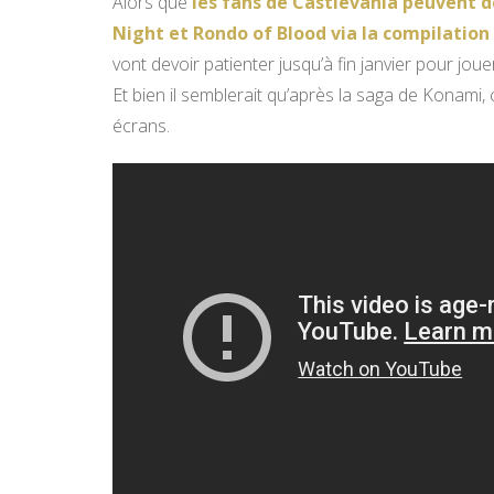
Alors que
les fans de Castlevania peuvent d
Night et Rondo of Blood via la compilatio
vont devoir patienter jusqu’à fin janvier pour jou
Et bien il semblerait qu’après la saga de Konami,
écrans.