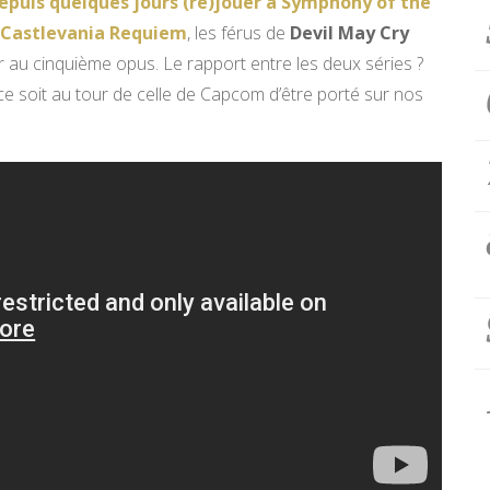
epuis quelques jours (re)jouer à Symphony of the
n Castlevania Requiem
, les férus de
Devil May Cry
er au cinquième opus. Le rapport entre les deux séries ?
 ce soit au tour de celle de Capcom d’être porté sur nos