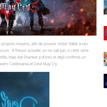
s propres moyens, afin de pouvoir rester fidèle à ses
wood
« . A l’heure actuelle, on ne sait pas si cette série
flix, mais Adi Shankar a d’ores et déjà confirmé un
univers Castlevania et Devil May Cry…