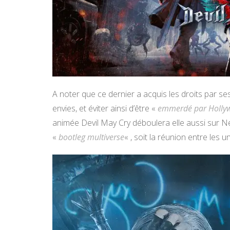
A noter que ce dernier a acquis les droits par se
envies, et éviter ainsi d’être «
emmerdé par Holly
animée Devil May Cry déboulera elle aussi sur Net
«
bootleg multiverse
« , soit la réunion entre les 