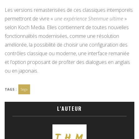
Les versions remasterisées de ces classiques intemporels
permettront de vivre «
une expérience Shenmue ultime
»
selon Koch Media. Elles contiennent de toutes nouvelles
fonctionnalités modernisées, comme une résolution
améliorée, la possibilité de choisir une configuration des
contrôles classique ou moderne, une interface remaniée
et l’option proposant de profiter des dialogues en anglais
ou en japonais.
TAGS :
Sega
L'AUTEUR