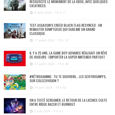
RESSUSCITE LE MONUMENT DE LA XBOX, AVEC QUELQUES
CICATRICES
4 août 2026 - 10 h 17
TEST ASSASSIN’S CREED BLACK FLAG RESYNCED : UN
REMASTER SOMPTUEUX QUI SUBLIME UN GRAND
CLASSIQUE
17 juillet 2026 - 10 h 37
IL Y A 25 ANS, LA GAME BOY ADVANCE RÉALISAIT UN RÊVE
DE JOUEURS : EMPORTER LA SUPER NINTENDO PARTOUT
13 juillet 2026 - 14 h 48
#RÉTROGAMING : TU TE SOUVIENS… LES SCHTROUMPFS,
SUR COLECOVISION ?
19 juin 2026 - 19 h 02
ON A TESTÉ SCREAMER, LE RETOUR DE LA LICENCE CULTE
ENTRE RIDGE RACER ET BURNOUT
7 juin 2026 - 9 h 27