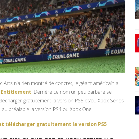
ic Arts n’a rien montré de concret, le géant américain a
 Entitlement
. Derrière ce nom un peu barbare se
 télécharger gratuitement la version PS5 et/ou Xbox Series
é au préalable la version PS4 ou Xbox One.
) et télécharger gratuitement la version PS5