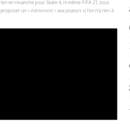
 rien en revanche pour Skate 4, ni même FIFA 21, tous
n proposer un
« évènement »
aux joueurs si l’on n’a rien à