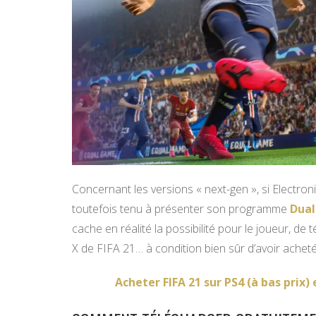
Concernant les versions « next-gen », si Electron
toutefois tenu à présenter son programme
Dual
cache en réalité la possibilité pour le joueur, de
X de FIFA 21… à condition bien sûr d’avoir achet
Acheter FIFA 21 sur PS4 (à bas prix