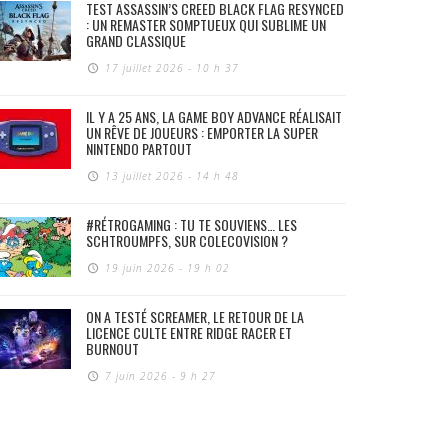
TEST ASSASSIN’S CREED BLACK FLAG RESYNCED
: UN REMASTER SOMPTUEUX QUI SUBLIME UN
GRAND CLASSIQUE
17 juillet 2026 - 10 h 37
IL Y A 25 ANS, LA GAME BOY ADVANCE RÉALISAIT
UN RÊVE DE JOUEURS : EMPORTER LA SUPER
NINTENDO PARTOUT
13 juillet 2026 - 14 h 48
#RÉTROGAMING : TU TE SOUVIENS… LES
SCHTROUMPFS, SUR COLECOVISION ?
19 juin 2026 - 19 h 02
ON A TESTÉ SCREAMER, LE RETOUR DE LA
LICENCE CULTE ENTRE RIDGE RACER ET
BURNOUT
7 juin 2026 - 9 h 27