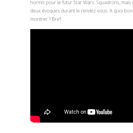
hormis pour le futur Star Wars: Squadrons, mais
deux évoques durant le rendez-vous. A quoi bo
montrer ? Bref…