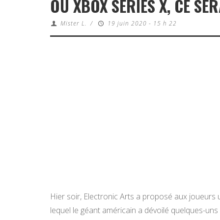
OU XBOX SERIES X, CE SER
Mister L.
/
19 juin 2020 - 15 h 22
Hier soir, Electronic Arts a proposé aux joueur
lequel le géant américain a dévoilé quelques-uns