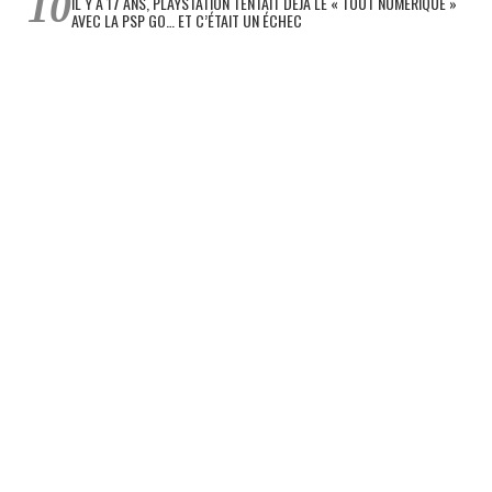
IL Y A 17 ANS, PLAYSTATION TENTAIT DÉJÀ LE « TOUT NUMÉRIQUE »
AVEC LA PSP GO… ET C’ÉTAIT UN ÉCHEC