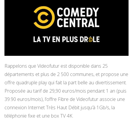
Rappelons que Videofutur est disponible dans 25
départements et plus de 2 500 communes, et propose une
offre quadruple play qui fait la part belle au divertissement.
Proposée au tarif de 29,90 euros/mois pendant 1 an (puis
39.90 euros/mois), l’offre Fibre de Videofutur associe une
connexion Internet Très Haut Débit jusqu’à 1Gb/s, la
téléphonie fixe et une box TV 4K.