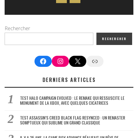
Rechercher
RECHERCHER
Facebook
Instagram
X
Google News
DERNIERS ARTICLES
TEST HALO CAMPAIGN EVOLVED : LE REMAKE QUI RESSUSCITE LE
MONUMENT DE LA XBOX, AVEC QUELQUES CICATRICES
TEST ASSASSIN’S CREED BLACK FLAG RESYNCED : UN REMASTER
SOMPTUEUX QUI SUBLIME UN GRAND CLASSIQUE
IL Y A 25 ANS, LA GAME BOY ADVANCE RÉALISAIT UN RÊVE DE