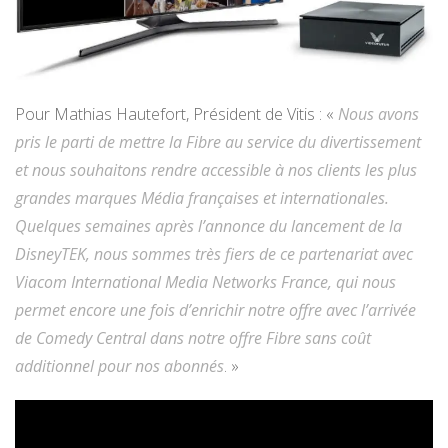
Pour Mathias Hautefort, Président de Vitis : «
Nous avons
pris le parti de mettre la Fibre au service du divertissement
et nous souhaitons rendre accessible à nos clients les plus
grandes marques Média françaises et internationales.
Quelques semaines après l’annonce du lancement de la
DisneyTEK, nous sommes très fiers de ce partenariat avec
Viacom International Media Networks France, qui nous
permet encore une fois d’enrichir notre offre avec l’arrivée
de Comedy Central dans notre offre Fibre sans coût
additionnel pour nos abonnés
. »