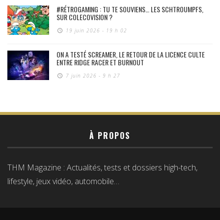
#RÉTROGAMING : TU TE SOUVIENS… LES SCHTROUMPFS,
SUR COLECOVISION ?
19 juin 2026 - 19 h 02
ON A TESTÉ SCREAMER, LE RETOUR DE LA LICENCE CULTE
ENTRE RIDGE RACER ET BURNOUT
7 juin 2026 - 9 h 27
À PROPOS
THM Magazine : Actualités, tests et dossiers high-tech,
lifestyle, jeux vidéo, automobile…