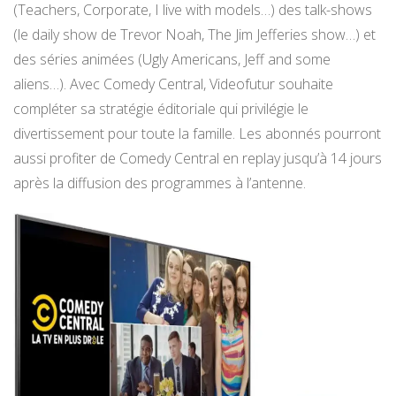
(Teachers, Corporate, I live with models…) des talk-shows
(le daily show de Trevor Noah, The Jim Jefferies show…) et
des séries animées (Ugly Americans, Jeff and some
aliens…). Avec Comedy Central, Videofutur souhaite
compléter sa stratégie éditoriale qui privilégie le
divertissement pour toute la famille. Les abonnés pourront
aussi profiter de Comedy Central en replay jusqu’à 14 jours
après la diffusion des programmes à l’antenne.