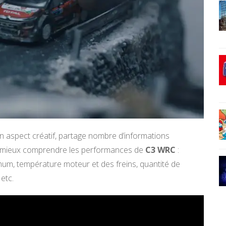
on aspect créatif, partage nombre d’informations
 à mieux comprendre les performances de
C3 WRC
:
imum, température moteur et des freins, quantité de
etc.