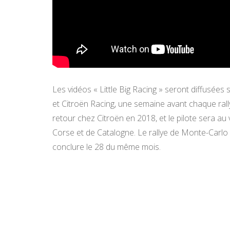
Les vidéos « Little Big Racing » seront diffusées
et Citroën Racing, une semaine avant chaque ra
retour chez Citroën en 2018, et le pilote sera au
Corse et de Catalogne. Le rallye de Monte-Carlo 
conclure le 28 du même mois.