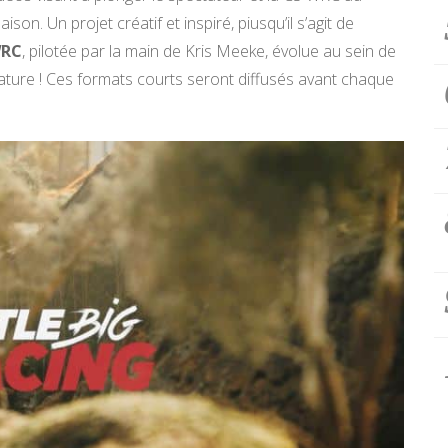
son. Un projet créatif et inspiré, piusqu’il s’agit de
WRC
, pilotée par la main de Kris Meeke, évolue au sein de
 nature ! Ces formats courts seront diffusés avant chaque