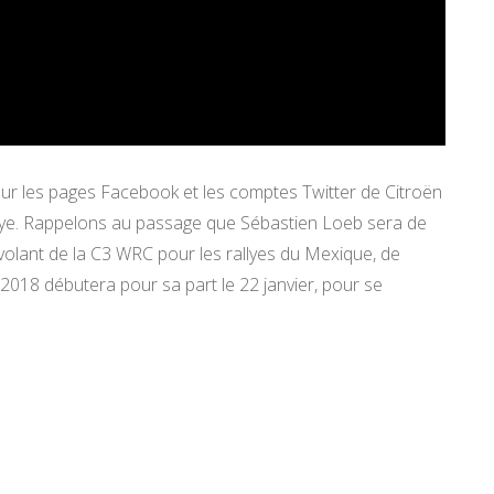
 sur les pages Facebook et les comptes Twitter de Citroën
llye. Rappelons au passage que Sébastien Loeb sera de
 volant de la C3 WRC pour les rallyes du Mexique, de
2018 débutera pour sa part le 22 janvier, pour se