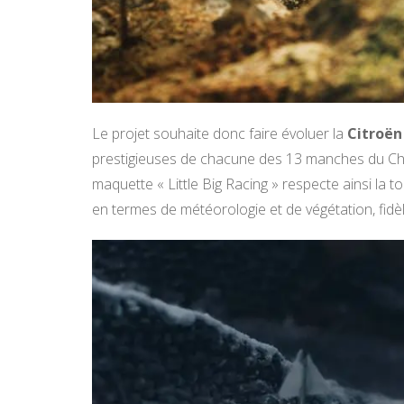
Le projet souhaite donc faire évoluer la
Citroën
prestigieuses de chacune des 13 manches du C
maquette « Little Big Racing » respecte ainsi la t
en termes de météorologie et de végétation, fidèl