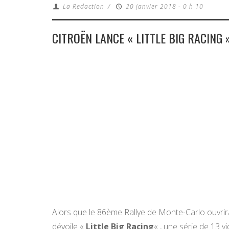
La Redaction
/
20 janvier 2018 - 0 h 10
CITROËN LANCE « LITTLE BIG RACING 
Alors que le 86ème Rallye de Monte-Carlo ouvrir
dévoile «
Little Big Racing
« , une série de 13 v