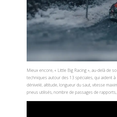
Mieux encore, « Little Big Racing », au-delà de s
techniques autour des 13 spéciales, qui aident
dénivelé, altitude, longueur du saut, vitesse max
pneus utilisés, nombre de passages de rapports, 