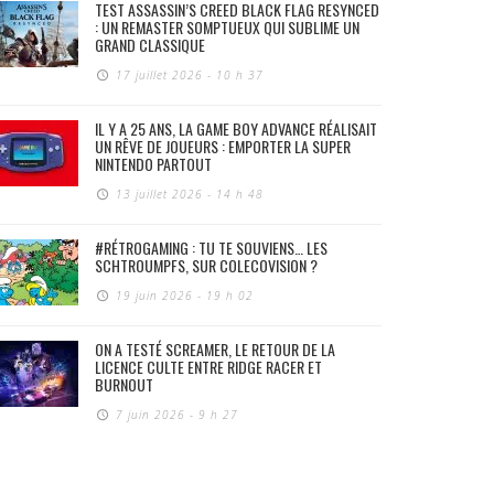
TEST ASSASSIN’S CREED BLACK FLAG RESYNCED
: UN REMASTER SOMPTUEUX QUI SUBLIME UN
GRAND CLASSIQUE
17 juillet 2026 - 10 h 37
IL Y A 25 ANS, LA GAME BOY ADVANCE RÉALISAIT
UN RÊVE DE JOUEURS : EMPORTER LA SUPER
NINTENDO PARTOUT
13 juillet 2026 - 14 h 48
#RÉTROGAMING : TU TE SOUVIENS… LES
SCHTROUMPFS, SUR COLECOVISION ?
19 juin 2026 - 19 h 02
ON A TESTÉ SCREAMER, LE RETOUR DE LA
LICENCE CULTE ENTRE RIDGE RACER ET
BURNOUT
7 juin 2026 - 9 h 27