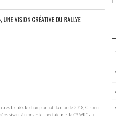
», UNE VISION CRÉATIVE DU RALLYE
a très bientôt le championnat du monde 2018, Citroën
idéos visant à plonger le spectateur et la C3 WRC au