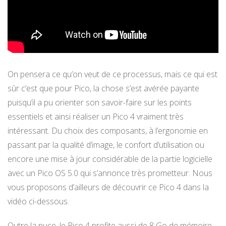
On pensera ce qu’on veut de ce processus, mais ce qui est
sûr c’est que pour Pico, la chose s’est avérée payante
puisqu’il a pu orienter son savoir-faire sur les points
essentiels et ainsi réaliser un Pico 4 vraiment très
intéressant. Du choix des composants, à l’ergonomie en
passant par la qualité d’image, le confort d’utilisation ou
encore une mise à jour considérable de la partie logicielle
avec un Pico OS 5.0 qui s’annonce très prometteur. Nous
vous proposons d’ailleurs de découvrir ce Pico 4 dans la
vidéo ci-dessous.
Outre la puce, le Pico 4 profite aussi de 8 Go de mémoire