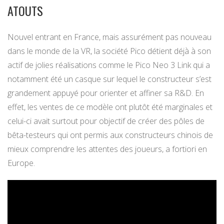
ATOUTS
Nouvel entrant en France, mais assurément pas nouveau
dans le monde de la VR, la société Pico détient déjà à son
actif de jolies réalisations comme le Pico Neo 3 Link qui a
notamment été un casque sur lequel le constructeur s’est
grandement appuyé pour orienter et affiner sa R&D. En
effet, les ventes de ce modèle ont plutôt été marginales et
celui-ci avait surtout pour objectif de créer des pôles de
bêta-testeurs qui ont permis aux constructeurs chinois de
mieux comprendre les attentes des joueurs, a fortiori en
Europe.