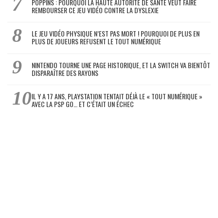
POPPINS : POURQUOI LA HAUTE AUTORITÉ DE SANTÉ VEUT FAIRE
REMBOURSER CE JEU VIDÉO CONTRE LA DYSLEXIE
LE JEU VIDÉO PHYSIQUE N’EST PAS MORT ! POURQUOI DE PLUS EN
PLUS DE JOUEURS REFUSENT LE TOUT NUMÉRIQUE
NINTENDO TOURNE UNE PAGE HISTORIQUE, ET LA SWITCH VA BIENTÔT
DISPARAÎTRE DES RAYONS
IL Y A 17 ANS, PLAYSTATION TENTAIT DÉJÀ LE « TOUT NUMÉRIQUE »
AVEC LA PSP GO… ET C’ÉTAIT UN ÉCHEC