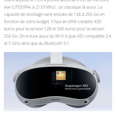
vive (LPDDR4x à 2133 Mhz) : un classique là aussi. La
capacité de stockage varie ensuite de 128 à 256 Go en
fonction de votre budget. Il faut en effet compter 430
euros pour la version 128 et 500 euros pour la version
256 Go. On trouve aussi du Wi-Fi 6 (pas 6E) compatible 2,4
et 5 GHz ainsi que du Bluetooth 5.1.