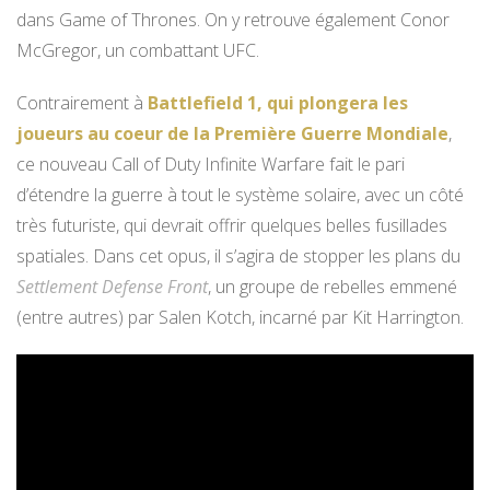
dans Game of Thrones. On y retrouve également Conor
McGregor, un combattant UFC.
Contrairement à
Battlefield 1, qui plongera les
joueurs au coeur de la Première Guerre Mondiale
,
ce nouveau Call of Duty Infinite Warfare fait le pari
d’étendre la guerre à tout le système solaire, avec un côté
très futuriste, qui devrait offrir quelques belles fusillades
spatiales. Dans cet opus, il s’agira de stopper les plans du
Settlement Defense Front
, un groupe de rebelles emmené
(entre autres) par Salen Kotch, incarné par Kit Harrington.