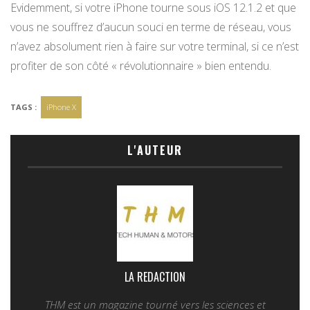
Evidemment, si votre iPhone tourne sous iOS 12.1.2 et que
vous ne souffrez d’aucun souci en terme de réseau, vous
n’avez absolument rien à faire sur votre terminal, si ce n’est
profiter de son côté « révolutionnaire » bien entendu.
TAGS :
iPhone X
L'AUTEUR
LA REDACTION
THM est un magazine tourné vers les sciences et