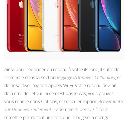
Ainsi, pour redonner du réseau à votre iPhone, il suffit de
se rendre dans la section
Réglages/Données Cellulaires
, et
de désactiver l’option Appels Wi-Fi. Votre réseau devrait
déjà être de retour. Si ce n’est pas le cas, vous pouvez
vous rendre dans Options, et basculer l’option
Activer la 4G
sur Données Seulement
. Evidemment, pensez à tout
remettre par défaut une fois que le bug sera corrigé.